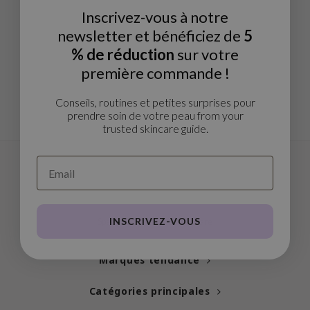
Thé vert
Inscrivez-vous à notre
n du corps
auty of Joseon
Réglisse
newsletter et bénéficiez de
5
n des Lèvres
lflower
Bakuchiol
% de réduction
sur votre
cessoies
nton
Beta-glucan
première commande !
niature voyage
oré
Centella asiatica
ppléments
the
Conseils, routines et petites surprises pour
PDRN
prendre soin de votre peau from your
deaux / Carte cadeau
najour
trusted skincare guide.
Azelaic acid
 Lab
Mandelic Acid
opalm
l Barrier
riya
INSCRIVEZ-VOUS
Specialised in Korean Skincare
 Ceuracle
hto Mentholatum
Marques tendance
rd
Catégories principales
 Althea