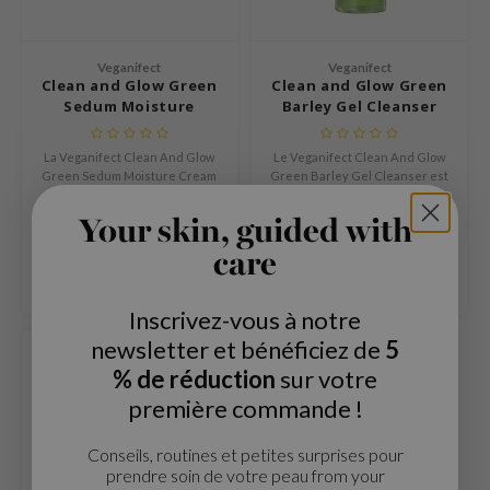
n Skin
ry May
Veganifect
Veganifect
 Cosmetics
Clean and Glow Green
Clean and Glow Green
Sedum Moisture
Barley Gel Cleanser
jun
Cream
rriden
La Veganifect Clean And Glow
Le Veganifect Clean And Glow
Green Sedum Moisture Cream
Green Barley Gel Cleanser est
e Saem
est une crème hydratante
un nettoyant doux en gel qui
€19,99
€24,99
e Face Shop
légère qui nourrit et adoucit la
purifie la peau et améliore sa
Your skin, guided with
peau.
texture sans l’irriter.
Comparer
Comparer
iyoon
care
ke P:rem
Inscrivez-vous à notre
nskin
newsletter et bénéficiez de
5
CIFIC
% de réduction
sur votre
oir
première commande !
IO
inRx LAB
Conseils, routines et petites surprises pour
prendre soin de votre peau from your
elf