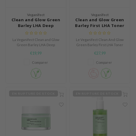
Thé vert
n du corps
auty of Joseon
Réglisse
Veganifect
Veganifect
n des Lèvres
lflower
Clean and Glow Green
Clean and Glow Green
Bakuchiol
Barley LHA Deep
Barley First LHA Toner
cessoies
nton
Beta-glucan
Cleansing Foam
Pad
niature voyage
oré
Centella asiatica
La Veganifect Clean and Glow
Le Veganifect Clean And Glow
ppléments
the
Green Barley LHA Deep
Green Barley First LHA Toner
PDRN
Cleansing Foam nettoie en
Pad est un tonique hydratant
€19,99
€27,99
deaux / Carte cadeau
najour
douceur tout en profondeur.
doux qui exfolie délicatement
Azelaic acid
tout en apportant une
Comparer
Comparer
 Lab
hydratation intense.
Mandelic Acid
opalm
l Barrier
riya
EN RUPTURE DE STOCK
EN RUPTURE DE STOCK
 Ceuracle
hto Mentholatum
rd
 Althea