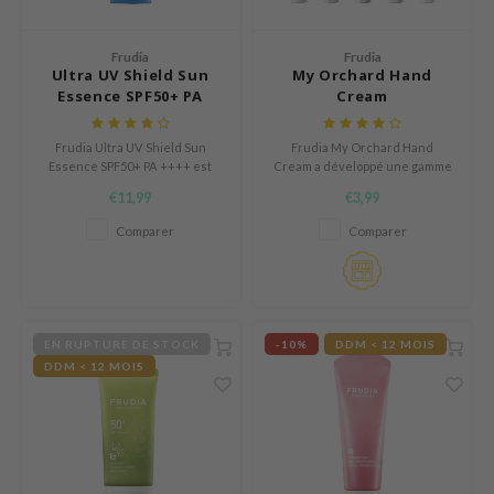
n Skin
ry May
Frudia
Frudia
Ultra UV Shield Sun
My Orchard Hand
 Cosmetics
Essence SPF50+ PA
Cream
jun
++++
rriden
Frudia Ultra UV Shield Sun
Frudia My Orchard Hand
Essence SPF50+ PA ++++ est
Cream a développé une gamme
e Saem
une essence solaire qui
de crèmes pour les mains qui
€11,99
€3,99
prévient la perte d'humidité
ont leur propre parfum. Cette
e Face Shop
causée par les rayons UV.
marque utilise la technologie R
Comparer
Comparer
Vita W™ pour capturer les
iyoon
nutriments à basse
température afin de fournir de
ke P:rem
précieux antioxydants à la peau.
nskin
EN RUPTURE DE STOCK
-10%
DDM < 12 MOIS
CIFIC
DDM < 12 MOIS
oir
IO
inRx LAB
elf