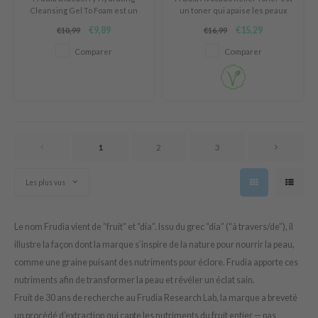
Cleansing Gel To Foam est un
un toner qui apaise les peaux
AAH
gel nettoyant hydratant en
irritées stressées et restaure
€9,89
€15,29
€10,99
€16,99
mousse avec une texture
leur barrière protectrice. Ce
RCELL
gélatineuse claire qui se
toner est formulé avec 76 %
Comparer
Comparer
transforme en bulles lorsqu'il
d'extrait d'avocat, un ingrédient
EMORLAB
est appliqué avec de l'eau.
riche en acides gras, en
.Melaxin
potassium et en lécithine.
amisa
nyo
1
2
3
apuri
ture Republic
Les plus vus
ev
tseline
Le nom Frudia vient de “fruit” et “dia”. Issu du grec “dia” (“à travers/de”), il
 Placosmetics
illustre la façon dont la marque s’inspire de la nature pour nourrir la peau,
roid
comme une graine puisant des nutriments pour éclore. Frudia apporte ces
nutriments afin de transformer la peau et révéler un éclat sain.
ecell
Fruit de 30 ans de recherche au Frudia Research Lab, la marque a breveté
ixir
un procédé d’extraction qui capte les nutriments du fruit entier — pas