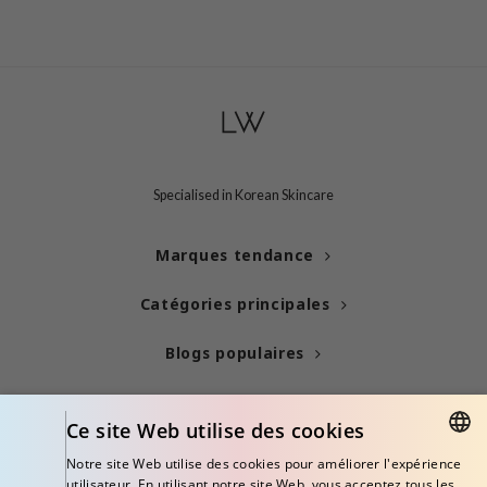
Specialised in Korean Skincare
Marques tendance
Catégories principales
Blogs populaires
Info
Ce site Web utilise des cookies
Notre site Web utilise des cookies pour améliorer l'expérience
ENGLISH
utilisateur. En utilisant notre site Web, vous acceptez tous les