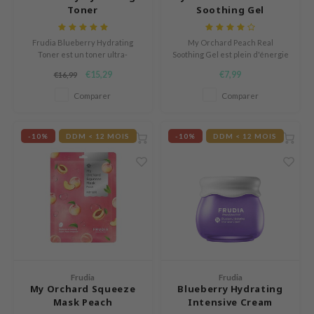
Toner
Soothing Gel
LB
s de BAHA
Frudia Blueberry Hydrating
My Orchard Peach Real
Toner est un toner ultra-
Soothing Gel est plein d'énergie
ren
hydratant qui stimule une
nourrissante fraîche à partir
€15,29
€7,99
€16,99
routine de soins de la peau pour
d'extrait de pêche pur à 99% qui
ybyred
les peaux sèches avec l'énergie
est exceptionnel pour soulager
Comparer
Comparer
encia
vive des myrtilles.
la déshydratation de la peau.
udio 17
-10%
DDM < 12 MOIS
-10%
DDM < 12 MOIS
ngboon Editor
ly
odance
ja
VEBLUE
o
Frudia
Frudia
My Orchard Squeeze
Blueberry Hydrating
use of Hur
Mask Peach
Intensive Cream