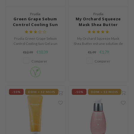
mebox
Frudia
Frudia
B
Green Grape Sebum
My Orchard Squeeze
Control Cooling Sun
Mask Shea Butter
avuu
Gel
onshot
Frudia Green Grape Sebum
My Orchard Squeeze Mask
Control Cooling Sun Gel a un
Shea Butter est une solution de
CQUEEN
effet rafraîchissant sur les
masque pour les peaux en
€10,39
€1,79
€12,99
€1,99
peaux grasses à tendance
manque d'hydratation avec
iseido
acnéique.
sensation de raideur
Comparer
Comparer
infood
me By Mi
wytree
-10%
DDM < 12 MOIS
-10%
DDM < 12 MOIS
rudia
dah
cret Key
ika Holika