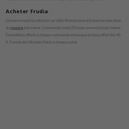
ower Mate
Acheter Frudia
ist
Découvre toute la collection sur Little Wonderland et trouve ton soin idéal,
ist
du
masque
à la crème. Commande avant 22 h pour un envoi le jour même.
rka
Échantillons offerts à chaque commande et masque en tissu offert dès 40
€. Cumule des Wonder Points à chaque achat.
rka