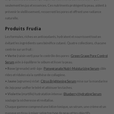
oel
seulement les jus et essences. Ces nutriments protègent la peau, aident à
tras
prévenir le vieillissement, resserrent les pores et offrent une radiance
owus
naturelle.
 Reju-All
Produits Frudia
gredients
Les formules, riches en antioxydants, hydratent et nourrissent tout en
ecipe
évitant les ingrédients sans bénéfice cutané. Quatre collections, chacune
centrée sur un fruit :
ydoll
•
Verte
(raisin vert) pour le contrôle des pores :
Green Grape Pore Control
ntellian24
Serum
aide à équilibrer le sébum et lisser la peau.
gredients
•
Rose
(grenade) anti-âge :
Pomegranate Nutri-Moisturizing Serum
cible
owpure
rides et ridules via la synthèse de collagène.
e Potions
•
Jaune
(agrumes) éclat :
Citrus Brightening Serum
mise sur la mandarine
de Jeju pour unifier le teint et atténuer les taches.
ine
•
Violette
(myrtille) hydratation intense :
Blueberry Hydrating Serum
owpure
soulage la sécheresse et revitalise.
ecipe
Chaque gamme comprend une lotion tonique, un sérum, une crème et un
OWERMATE
masque en tissu à mixer selon ton type de peau et tes objectifs.