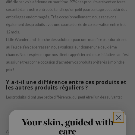
Thé vert
difficile par voie aérienne ou maritime. 97% des produits arrivent en toute
n du corps
auty of Joseon
sécurité dans notre entrepôt, tandis qu'un petit pourcentage peut subir des
Réglisse
n des Lèvres
lflower
emballages endommagés. Très occasionnellement, nous recevons
Bakuchiol
également des produits avec une courte durée de conservation entre 6 et
cessoies
nton
Beta-glucan
12 mois.
niature voyage
oré
Centella asiatica
Little Wonderland cherche des solutions pour une manière plus durable et
ppléments
the
au lieu de s'en débarrasser, nous voulons leur donner une deuxième
PDRN
deaux / Carte cadeau
najour
chance. Nous espérons que nos clients apprécieront cette initiative car c'est
Azelaic acid
aussi une très bonne occasion d'acheter vos produits préférés à moindre
 Lab
Mandelic Acid
prix !
opalm
Y a-t-il une différence entre ces produits et
l Barrier
les autres produits réguliers ?
riya
Les produits ici ont une petite différence, qui peut être l'un des suivants :
 Ceuracle
hto Mentholatum
Emballage endommagé
Emballage manquant
rd
Your skin, guided with
durée de conservation plus courte
 Althea
care
A part ça, il n'y a pas de différences.