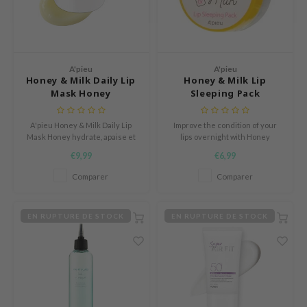
HI
e Potions
essed Moon
ine
A'pieu
A'pieu
Honey & Milk Daily Lip
Honey & Milk Lip
ora
Mask Honey
Sleeping Pack
xir
A'pieu Honey & Milk Daily Lip
Improve the condition of your
lorgram
Mask Honey hydrate, apaise et
lips overnight with Honey
nourrit les lèvres. Enrichi en
Extract, Milk Protein Extract and
IN&LAB
€9,99
€6,99
miel et lait, il réduit la
Vitamin E.
sécheresse. Cruelty-free,
ling Bird
Comparer
Comparer
protège et adoucit, parfait au
CREA &Honey
quotidien.
edly
EN RUPTURE DE STOCK
EN RUPTURE DE STOCK
Tir
jar
SE
dicube