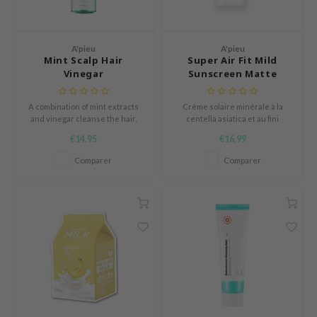
LB
s de BAHA
A'pieu
A'pieu
ren
Mint Scalp Hair
Super Air Fit Mild
Vinegar
Sunscreen Matte
ybyred
SPF50+ PA++++
encia
A combination of mint extracts
Crème solaire minérale à la
and vinegar cleanse the hair,
centella asiatica et au fini
udio 17
soothe itchiness and are oil-
matifiant.
€14,95
€16,99
moisture balancing.
ngboon Editor
Comparer
Comparer
ly
odance
ja
VEBLUE
o
use of Hur