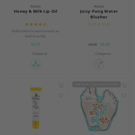
A'pieu
A'pieu
elf
Honey & Milk Lip Oil
Juicy-Pang Water
Blusher
und Lab
arecipe
Huile à lèvres nourrissante au
dor
miel et au lait.
€6,95
€4,48
€9,95
deed Labs
Comparer
Comparer
ruharu Wonder
odal
 Skin
bryolisse
EN RUPTURE DE STOCK
limax
ris
ank You Farmer
se
GGEE