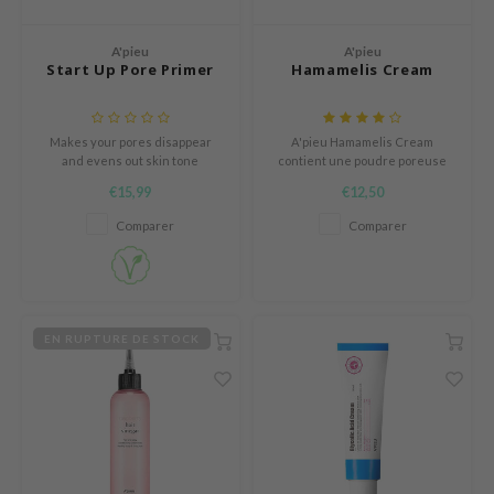
gom
A'pieu
A'pieu
mebox
Start Up Pore Primer
Hamamelis Cream
B
avuu
Makes your pores disappear
A'pieu Hamamelis Cream
and evens out skin tone
contient une poudre poreuse
onshot
qui élimine l'excès de sébum et
€15,99
€12,50
rend la peau fraîche et mate.
CQUEEN
Comparer
Comparer
iseido
infood
me By Mi
wytree
EN RUPTURE DE STOCK
dia
dah
cret Key
ika Holika