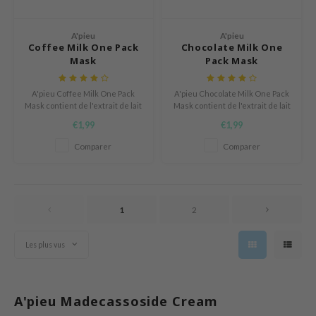
AAH
A'pieu
A'pieu
RCELL
Coffee Milk One Pack
Chocolate Milk One
Mask
Pack Mask
EMORLAB
.Melaxin
A'pieu Coffee Milk One Pack
A'pieu Chocolate Milk One Pack
amisa
Mask contient de l'extrait de lait
Mask contient de l'extrait de lait
pour hydrater et des protéines
pour hydrater la peau et des
€1,99
€1,99
nyo
de lait pour éliminer les cellules
protéines de lait pour éliminer
mortes et adoucir la peau.
les cellules mortes et adoucir la
Comparer
Comparer
apuri
peau.
ture Republic
ev
1
2
tseline
 Placosmetics
Les plus vus
roid
ecell
A'pieu Madecassoside Cream
ixir