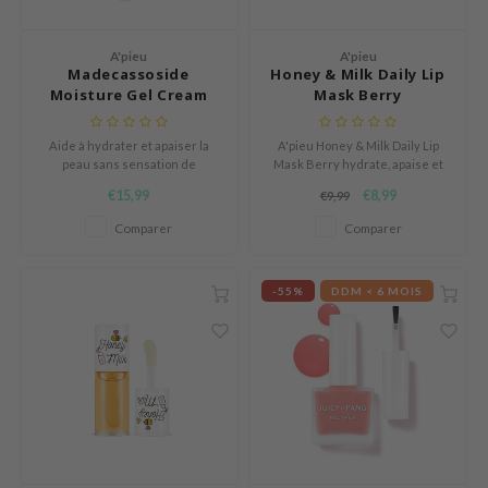
 Althea
n Skin
A'pieu
A'pieu
Madecassoside
Honey & Milk Daily Lip
ry May
Moisture Gel Cream
Mask Berry
 Cosmetics
jun
Aide à hydrater et apaiser la
A'pieu Honey & Milk Daily Lip
peau sans sensation de
Mask Berry hydrate, apaise et
rriden
lourdeur.
adoucit les lèvres. Ce baume
€15,99
€8,99
€9,99
cruelty-free réduit les
e Saem
rougeurs et illumine.
Comparer
Comparer
e Face Shop
iyoon
-55%
DDM < 6 MOIS
ke P:rem
nskin
CIFIC
oir
IO
inRx LAB