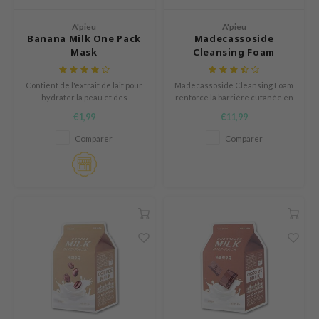
tch Me Patch
A'pieu
A'pieu
ZIGAE MANSION
Banana Milk One Pack
Madecassoside
e-Day's You
Mask
Cleansing Foam
SECRET
Contient de l'extrait de lait pour
Madecassoside Cleansing Foam
nell
hydrater la peau et des
renforce la barrière cutanée en
protéines de lait pour éliminer
offrant un film protecteur à la
ndsay
€1,99
€11,99
les cellules mortes de la peau.
peau.
QUALBERRY
Comparer
Comparer
YTH
ka
nhalla
AYE
ganifect
ernative Stereo
ee
nce