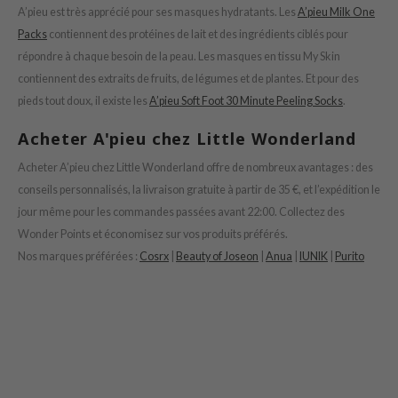
A’pieu est très apprécié pour ses masques hydratants. Les
A’pieu Milk One
ower Mate
Packs
contiennent des protéines de lait et des ingrédients ciblés pour
ist
répondre à chaque besoin de la peau. Les masques en tissu My Skin
ist
contiennent des extraits de fruits, de légumes et de plantes. Et pour des
pieds tout doux, il existe les
A’pieu Soft Foot 30 Minute Peeling Socks
.
rka
rka
Acheter A'pieu chez Little Wonderland
Acheter A’pieu chez Little Wonderland offre de nombreux avantages : des
conseils personnalisés, la livraison gratuite à partir de 35 €, et l’expédition le
jour même pour les commandes passées avant 22:00. Collectez des
Wonder Points et économisez sur vos produits préférés.
Nos marques préférées :
Cosrx
|
Beauty of Joseon
|
Anua
|
IUNIK
|
Purito