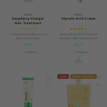
icharm
 Cool For School
A'pieu
A'pieu
Raspberry Vinegar
Glycolic Acid Cream
P
Hair Treatment
:p
unkang Yul
Traitement au vinaigre enrichi
A'pieu Glycolic Acid Cream est
pour cheveux doux.
idéal pour cibler la matité et les
ripera
éruptions cutanées.
€14,95
€12,99
zon
Comparer
Comparer
diheal
s Skin
isfree
-10%
DDM < 12 MOIS
miso
imish
ude House
zavecca