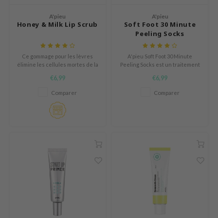
mand
A'pieu
A'pieu
e Plant Base
Honey & Milk Lip Scrub
Soft Foot 30 Minute
Peeling Socks
dipeel
solution
Ce gommage pour les lèvres
A'pieu Soft Foot 30 Minute
élimine les cellules mortes de la
Peeling Socks est un traitement
uble Dare
peau, laissant les lèvres lisses
à enfiler pour les cellules
€6,99
€6,99
seEnScene
et douces.
mortes de la peau des pieds.
Cette chaussette peeling
Comparer
Comparer
A'M
contient des ingrédients AHA &
BHA.
itfée
ehan
olio
lcos Kwailnara
m From
rito SEOUL
monde
ntree