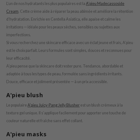
oel
L’un de nos hydratants les plus populaires est la
A’pieu Madecassoside
Cream
. Cette crème aide à réparer la peau abîmée et améliore la rétention
tras
d’hydratation. Enrichie en Centella Asiatica, elle apaise et calme les
owus
irritations — idéale pour les peaux sèches, sensibles ou sujettes aux
 Reju-All
imperfections.
gredients
Si vous recherchez une skincare efficace avec un éclat jeune et frais, A’pieu
est le choix parfait. Leurs formules sont simples, douces et reconnues pour
ecipe
leur efficacité.
ydoll
A’pieu pense que la skincare doit rester pure. Tendance, abordable et
ntellian24
adaptée à tous les types de peau, formulée sans ingrédients irritants.
gredients
Douce, efficace et joliment présentée — à un prix accessible.
owpure
A'pieu blush
e Potions
Le populaire
A’pieu Juicy-Pang Jelly Blusher
est un blush crémeux à la
ine
texture gel unique. Il s’applique facilement pour apporter une touche de
owpure
couleur naturelle et fraîche sans effet collant.
ecipe
A'pieu masks
OWERMATE