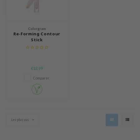
mebox
B
avuu
Colorgram
Re-Forming Contour
onshot
Stick
CQUEEN
iseido
infood
€12,99
me By Mi
Comparer
wytree
dia
dah
cret Key
Les plus vus
ika Holika
icharm