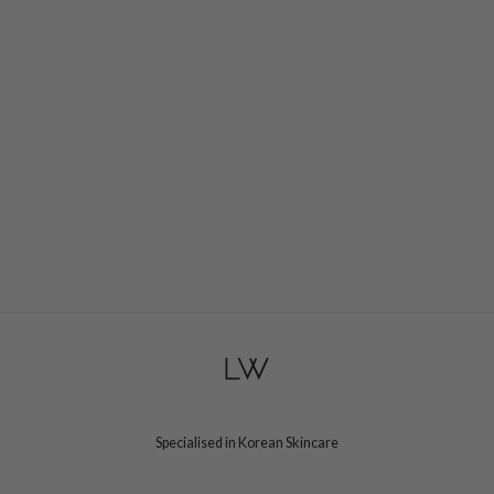
ogen
ssha
neige
irs
NIK
SRX
 Wishtrend
in1004
ne Less
ib
ndal
llaMonster
guhara
Specialised in Korean Skincare
ykology
ctor.G