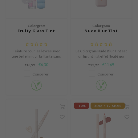
Thé vert
n du corps
auty of Joseon
Réglisse
n des Lèvres
lflower
Bakuchiol
cessoies
nton
Colorgram
Colorgram
Fruity Glass Tint
Nude Blur Tint
Beta-glucan
niature voyage
oré
Centella asiatica
ppléments
the
PDRN
Teinture pour les lèvres avec
Le Colorgram Nude Blur Tint est
deaux / Carte cadeau
najour
une belle finition brillante sans
un lip tint mat effet flouté qui
Azelaic acid
effet collant.
aide à créer un maquillage des
 Lab
€6,30
€11,69
€13,99
€12,99
lèvres naturel et subtilement
Mandelic Acid
overlined.
opalm
Comparer
Comparer
l Barrier
riya
 Ceuracle
-10%
DDM < 12 MOIS
hto Mentholatum
rd
 Althea