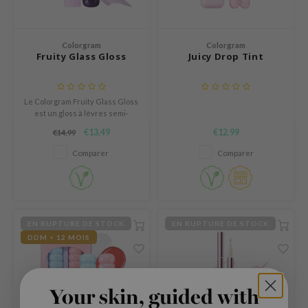
und Lab
arecipe
Colorgram
Colorgram
Fruity Glass Gloss
Juicy Drop Tint
dor
deed Labs
Le Colorgram Fruity Glass Gloss
ruharu Wonder
est un gloss à lèvres semi-
odal
transparent qui apporte une
€13,49
€12,99
€14,99
brillance miellée et lumineuse.
 Skin
Comparer
Comparer
bryolisse
limax
ris
EN RUPTURE DE STOCK
EN RUPTURE DE STOCK
ank You Farmer
DDM < 12 MOIS
se
GGEE
Your skin, guided with
mand