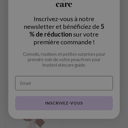
care
e Plant Base
dipeel
Inscrivez-vous à notre
solution
Colorgram
Colorgram
newsletter et bénéficiez de
5
Fruity Glass Tint Mini
Milk Bling Glitter
uble Dare
Set
Liner
% de réduction
sur votre
seEnScene
première commande !
Le Colorgram Fruity Glass Tint
A'M
Mini Set est un duo de rouges à
Conseils, routines et petites surprises pour
lèvres compacts qui offre des
itfée
prendre soin de votre peau from your
€14,99
€14,99
lèvres brillantes, pulpeuses et
trusted skincare guide.
ehan
hydratées.
Comparer
Comparer
olio
lcos Kwailnara
m From
EN RUPTURE DE STOCK
rito SEOUL
INSCRIVEZ-VOUS
monde
ntree
gom