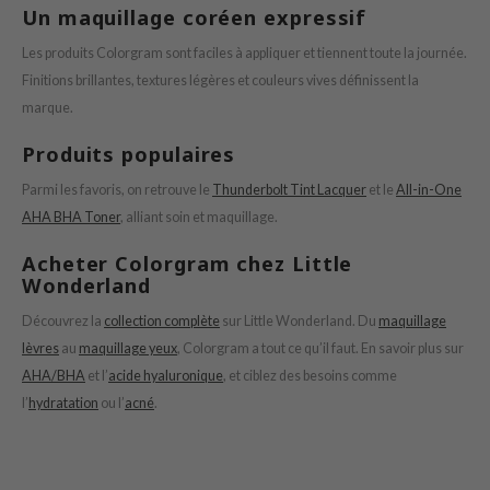
Un maquillage coréen expressif
 Cool For School
P
Les produits Colorgram sont faciles à appliquer et tiennent toute la journée.
Finitions brillantes, textures légères et couleurs vives définissent la
:p
marque.
unkang Yul
Produits populaires
ripera
zon
Parmi les favoris, on retrouve le
Thunderbolt Tint Lacquer
et le
All-in-One
AHA BHA Toner
, alliant soin et maquillage.
diheal
s Skin
Acheter Colorgram chez Little
Wonderland
isfree
miso
Découvrez la
collection complète
sur Little Wonderland. Du
maquillage
lèvres
au
maquillage yeux
, Colorgram a tout ce qu’il faut. En savoir plus sur
imish
AHA/BHA
et l’
acide hyaluronique
, et ciblez des besoins comme
ude House
l’
hydratation
ou l’
acné
.
zavecca
oiareuke