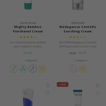
n Skin
ry May
 Cosmetics
Purito Seoul
SKIN1004
jun
Mighty Bamboo
Madagascar Centella
Panthenol Cream
Soothing Cream
rriden
e Saem
La crème hydratante parfaite
Skin1004 Madagascar Centella
e Face Shop
pour restaurer la peau.
Soothing Cream est une crème
apaisante contient pas moins de
€24,95
€8,99
iyoon
€9,99
72% d'extrait de Centella
Asiatica, un ingrédient qui a un
Comparer
Comparer
ke P:rem
effet calmant, hydratant et anti-
inflammatoire.
nskin
CIFIC
oir
-20%
IO
inRx LAB
elf