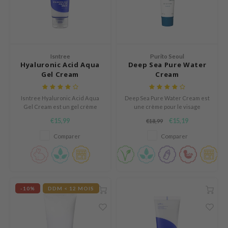
und Lab
arecipe
dor
Isntree
Purito Seoul
deed Labs
Hyaluronic Acid Aqua
Deep Sea Pure Water
Gel Cream
Cream
ruharu Wonder
odal
Isntree Hyaluronic Acid Aqua
Deep Sea Pure Water Cream est
Gel Cream est un gel crème
une crème pour le visage
 Skin
rafraîchissant et apaise les
infusée avec 60 % d'eau de mer
€15,99
€15,19
€18,99
bryolisse
peaux irritées.
profonde, de caulerpa racemosa
et d'extraits d'algues pour
Comparer
Comparer
limax
garder la peau hydratée et
lisse.
ris
ank You Farmer
se
-10%
DDM < 12 MOIS
GGEE
mand