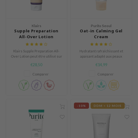
Thé vert
n du corps
auty of Joseon
Réglisse
n des Lèvres
lflower
Bakuchiol
cessoies
nton
Klairs
Purito Seoul
Supple Preparation
Oat-in Calming Gel
Beta-glucan
niature voyage
oré
All-Over Lotion
Cream
Centella asiatica
ppléments
the
PDRN
Klairs Supple Preparation All-
Hydratant rafraîchissant et
deaux / Carte cadeau
najour
Over Lotion peut être utilisé sur
apaisant adapté aux peaux
Azelaic acid
tout le corps comme crème pour
(sur)sensibles.
 Lab
€28,50
€14,99
le visage, crème pour le corps
Mandelic Acid
ou pour les mains.
opalm
Comparer
Comparer
l Barrier
riya
 Ceuracle
-10%
DDM < 12 MOIS
hto Mentholatum
rd
 Althea