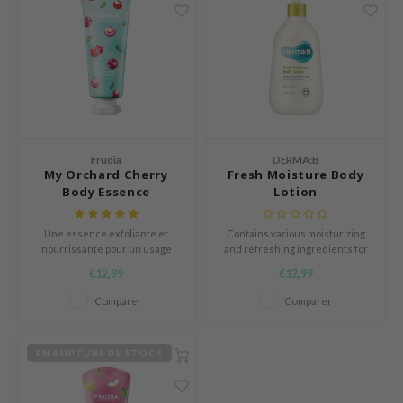
ach C
tish M
Dew Care
sil
eno
xsoon
Frudia
DERMA:B
My Orchard Cherry
Fresh Moisture Body
ack Rouge
Body Essence
Lotion
-1
Une essence exfoliante et
Contains various moisturizing
borian
nourrissante pour un usage
and refreshing ingredients for
quotidien à l'extrait de cerise.
the most comfortable skin
ianclub
€12,99
€12,99
condition.
RMA:B
Comparer
Comparer
leashia
mbuzin
EN RUPTURE DE STOCK
HI