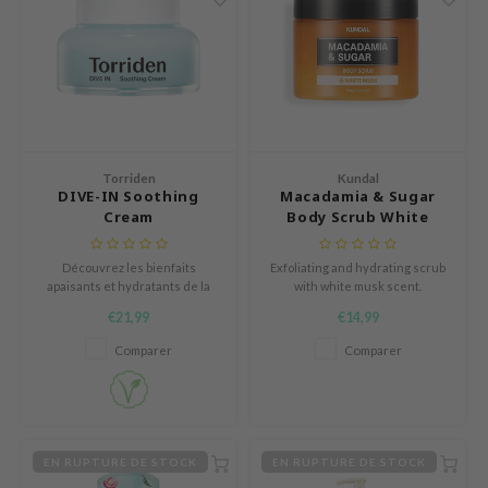
ogen
ssha
neige
irs
NIK
SRX
Torriden
Kundal
DIVE-IN Soothing
Macadamia & Sugar
 Wishtrend
Cream
Body Scrub White
in1004
Musk
Découvrez les bienfaits
Exfoliating and hydrating scrub
ne Less
apaisants et hydratants de la
with white musk scent.
ib
Torriden DIVE-IN Soothing
€21,99
€14,99
Cream, qui calme la peau tout en
ndal
renforçant la barrière
Comparer
Comparer
d’hydratation pour un teint
llaMonster
éclatant et parfaitement
hydraté.
guhara
ykology
EN RUPTURE DE STOCK
EN RUPTURE DE STOCK
ctor.G