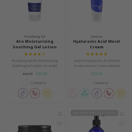
e Plant Base
dipeel
solution
uble Dare
Pyunkang Yul
Isntree
seEnScene
Ato Moisturizing
Hyaluronic Acid Moist
Soothing Gel Lotion
Cream
A'M
itfée
Pyunkang Yul Ato Moisturizing
Isntree Hyaluronic Acid Moist
Soothing Gel Lotion est un gel
Cream est une crème solution
ehan
lotion qui soulage les peaux
hydratante qui maintient votre
€13,49
€15,95
€14,99
irritées et combat le
peau humide en fournissant
olio
dessèchement.
suffisamment d'humidité à la
Comparer
Comparer
lcos Kwailnara
peau sèche et desséchée.
m From
rito SEOUL
monde
EN RUPTURE DE STOCK
ntree
gom