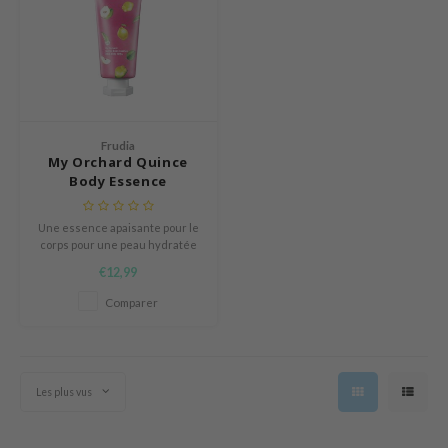
e Potions
essed Moon
ine
ora
xir
Frudia
lorgram
My Orchard Quince
Body Essence
IN&LAB
ling Bird
Une essence apaisante pour le
corps pour une peau hydratée
CREA &Honey
et détendue.
€12,99
edly
Comparer
Tir
jar
SE
Les plus vus
dicube
LB