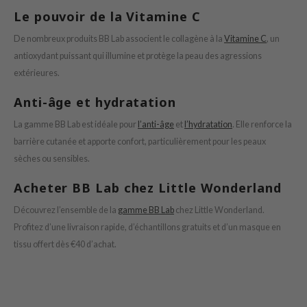
mand
Le pouvoir de la Vitamine C
e Plant Base
De nombreux produits BB Lab associent le collagène à la
Vitamine C
, un
dipeel
antioxydant puissant qui illumine et protège la peau des agressions
solution
extérieures.
uble Dare
Anti-âge et hydratation
seEnScene
La gamme BB Lab est idéale pour
l’anti-âge
et
l’hydratation
. Elle renforce la
A'M
barrière cutanée et apporte confort, particulièrement pour les peaux
itfée
sèches ou sensibles.
ehan
Acheter BB Lab chez Little Wonderland
olio
Découvrez l’ensemble de la
gamme BB Lab
chez Little Wonderland.
lcos Kwailnara
Profitez d’une livraison rapide, d’échantillons gratuits et d’un masque en
m From
tissu offert dès €40 d’achat.
rito SEOUL
monde
ntree