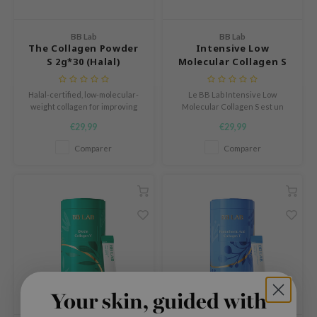
 Althea
n Skin
BB Lab
BB Lab
The Collagen Powder
Intensive Low
ry May
S 2g*30 (Halal)
Molecular Collagen S
 Cosmetics
jun
Halal-certified, low-molecular-
Le BB Lab Intensive Low
weight collagen for improving
Molecular Collagen S est un
rriden
skin condition.
complément conçu pour
€29,99
€29,99
renforcer la peau de l’intérieur
e Saem
et stimuler la vitalité au
Comparer
Comparer
quotidien.
e Face Shop
iyoon
ke P:rem
nskin
CIFIC
oir
IO
Your skin, guided with
inRx LAB