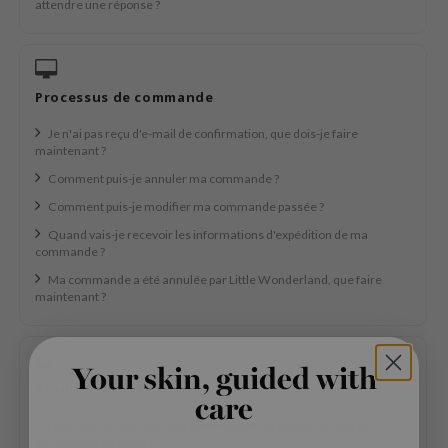
attendre une réponse ?
e Plant Base
dipeel
solution
Processus de commande
uble Dare
Je n'ai pas reçu d'e-mail de confirmation, que dois-je faire
seEnScene
maintenant ?
A'M
Comment puis-je annuler ma commande ?
itfée
Comment puis-je modifier ma commande passée ?
ehan
Quand vais-je recevoir les informations d'expédition de ma
commande ?
olio
Ma commande a été annulée par Little Wonderland, que faire
lcos Kwailnara
maintenant ?
m From
rito SEOUL
Your skin, guided with
monde
Produit relatif
care
ntree
Le produit que je souhaite commander est épuisé, quand sera-t-il
de nouveau en stock ?
gom