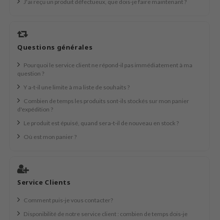
J'ai reçu un produit défectueux, que dois-je faire maintenant ?
und Lab
arecipe
dor
Questions générales
deed Labs
Pourquoi le service client ne répond-il pas immédiatement à ma
ruharu Wonder
question ?
Y a-t-il une limite à ma liste de souhaits ?
odal
Combien de temps les produits sont-ils stockés sur mon panier
 Skin
d'expédition ?
bryolisse
Le produit est épuisé, quand sera-t-il de nouveau en stock ?
limax
Où est mon panier ?
ris
ank You Farmer
se
Service Clients
GGEE
Comment puis-je vous contacter?
mand
Disponibilité de notre service client : combien de temps dois-je