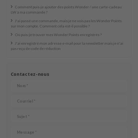
 Cool For School
Comment puis-je ajouter des points Wonder / une carte-cadeau
LW à ma commande ?
P
J'ai passé une commande, mais je ne vois pas les Wonder Points
:p
sur mon compte. Comment cela est-il possible ?
unkang Yul
Où puis-je trouver mes Wonder Points enregistrés ?
ripera
J'ai enregistré mon adresse e-mail pour la newsletter mais je n'ai
pas reçu de code de réduction
zon
diheal
s Skin
Contactez-nous
isfree
miso
imish
ude House
zavecca
oiareuke