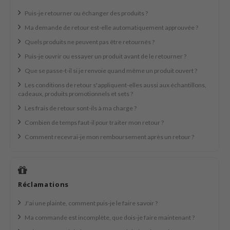
n Skin
Puis-je retourner ou échanger des produits ?
ry May
Ma demande de retour est-elle automatiquement approuvée ?
 Cosmetics
Quels produits ne peuvent pas être retournés ?
jun
Puis-je ouvrir ou essayer un produit avant de le retourner ?
rriden
Que se passe-t-il si je renvoie quand même un produit ouvert ?
e Saem
Les conditions de retour s'appliquent-elles aussi aux échantillons,
cadeaux, produits promotionnels et sets ?
e Face Shop
Les frais de retour sont-ils à ma charge ?
iyoon
Combien de temps faut-il pour traiter mon retour ?
ke P:rem
Comment recevrai-je mon remboursement après un retour ?
nskin
CIFIC
oir
Réclamations
IO
J'ai une plainte, comment puis-je le faire savoir ?
inRx LAB
Ma commande est incomplète, que dois-je faire maintenant ?
elf