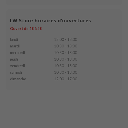
ach C
tish M
LW Store horaires d'ouvertures
Dew Care
Ouvert de 1$ à 2$
sil
lundi
12:00 - 18:00
eno
mardi
10:30 - 18:00
xsoon
mercredi
10:30 - 18:00
ack Rouge
jeudi
10:30 - 18:00
vendredi
10:30 - 18:00
-1
samedi
10:30 - 18:00
borian
dimanche
12:00 - 17:00
ianclub
RMA:B
leashia
mbuzin
HI