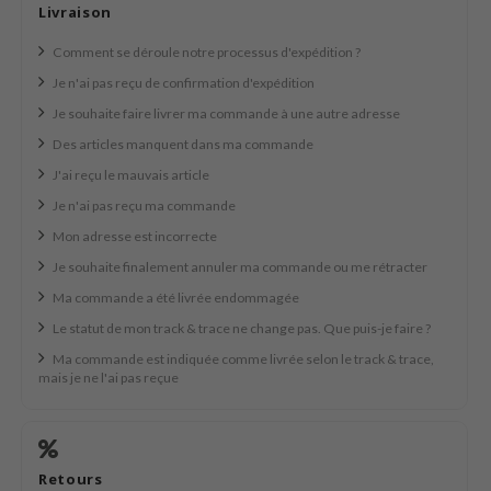
Thé vert
Livraison
n du corps
auty of Joseon
Réglisse
Comment se déroule notre processus d'expédition ?
n des Lèvres
lflower
Bakuchiol
Je n'ai pas reçu de confirmation d'expédition
cessoies
nton
Beta-glucan
Je souhaite faire livrer ma commande à une autre adresse
niature voyage
oré
Centella asiatica
Des articles manquent dans ma commande
ppléments
the
J'ai reçu le mauvais article
PDRN
deaux / Carte cadeau
najour
Je n'ai pas reçu ma commande
Azelaic acid
 Lab
Mon adresse est incorrecte
Mandelic Acid
opalm
Je souhaite finalement annuler ma commande ou me rétracter
l Barrier
Ma commande a été livrée endommagée
Le statut de mon track & trace ne change pas. Que puis-je faire ?
riya
Ma commande est indiquée comme livrée selon le track & trace,
 Ceuracle
mais je ne l'ai pas reçue
hto Mentholatum
rd
 Althea
Retours