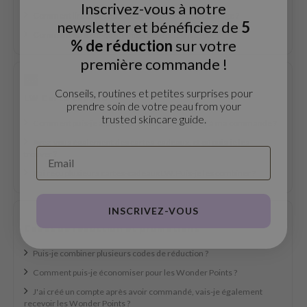
Inscrivez-vous à notre
Comment lire la durée de conservation de l'emballage ?
mebox
newsletter et bénéficiez de
5
Comment être sûr que les ingrédients sont à jour ?
B
% de réduction
sur votre
première commande !
avuu
onshot
Conseils, routines et petites surprises pour
LW Carte cadeau
CQUEEN
prendre soin de votre peau from your
trusted skincare guide.
Comment puis-je ajouter une carte-cadeau LW à ma commande ?
iseido
Avez-vous également des cartes-cadeaux, et où puis-je les
infood
trouver ?
me By Mi
J'ai reçu plusieurs cartes-cadeaux LW. Puis-je les combiner ?
wytree
INSCRIVEZ-VOUS
dia
Codes de réduction et promotions
dah
cret Key
Puis-je combiner plusieurs codes de réduction ?
Comment puis-je économiser pour les Wonder Points ?
ika Holika
J'ai créé un compte après avoir commandé, vais-je également
icharm
recevoir les Wonder Points ?