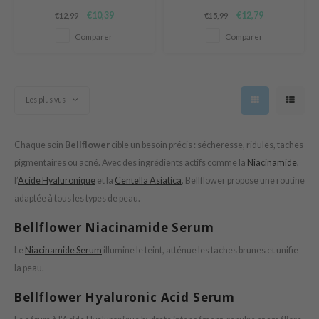
oiareuke
éclaircissant qui redonne de
illuminateur qui aide à unifier le
€10,39
€12,79
€12,99
€15,99
l’éclat aux peaux ternes et
teint et à redonner éclat et
ogen
fatiguées.
vitalité à la peau.
Comparer
Comparer
ssha
neige
irs
Les plus vus
NIK
SRX
Chaque soin
Bellflower
cible un besoin précis : sécheresse, ridules, taches
 Wishtrend
pigmentaires ou acné. Avec des ingrédients actifs comme la
Niacinamide
,
in1004
l’
Acide Hyaluronique
et la
Centella Asiatica
, Bellflower propose une routine
adaptée à tous les types de peau.
ne Less
ib
Bellflower Niacinamide Serum
ndal
Le
Niacinamide Serum
illumine le teint, atténue les taches brunes et unifie
llaMonster
la peau.
guhara
Bellflower Hyaluronic Acid Serum
ykology