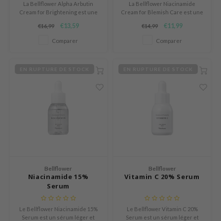
La Bellflower Alpha Arbutin
La Bellflower Niacinamide
icharm
Cream for Brightening est une
Cream for Blemish Care est une
crème hydratante légère qui
crème légère et non collante
 Cool For School
€13,59
€11,99
€16,99
€14,99
aide à illuminer la peau et à
qui aide à apaiser visiblement la
améliorer un teint irrégulier.
peau irritée, imparfaite ou
P
Comparer
Comparer
fatiguée.
:p
unkang Yul
EN RUPTURE DE STOCK
EN RUPTURE DE STOCK
ripera
zon
diheal
s Skin
isfree
miso
Bellflower
Bellflower
imish
Niacinamide 15%
Vitamin C 20% Serum
Serum
ude House
zavecca
Le Bellflower Niacinamide 15%
Le Bellflower Vitamin C 20%
Serum est un sérum léger et
Serum est un sérum léger et