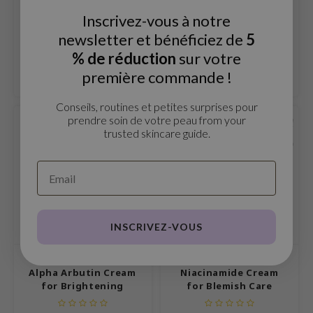
PA++++
Inscrivez-vous à notre
gom
La Bellflower Ceramide Cream
La Bellflower Blueberry Perfect
newsletter et bénéficiez de
5
For Skin Barrier est une crème
Sunscreen SPF50+ PA++++ est
mebox
hydratante riche conçue pour
une crème solaire douce et
% de réduction
sur votre
€7,20
€15,99
€15,99
€19,99
B
renforcer et restaurer la
fraîche qui protège la peau des
première commande !
barrière cutanée.
rayons UVA et UVB.
Comparer
Comparer
avuu
Conseils, routines et petites surprises pour
onshot
prendre soin de votre peau from your
EN RUPTURE DE STOCK
-20%
CQUEEN
trusted skincare guide.
iseido
infood
me By Mi
wytree
INSCRIVEZ-VOUS
dia
dah
Bellflower
Bellflower
Alpha Arbutin Cream
Niacinamide Cream
cret Key
for Brightening
for Blemish Care
ika Holika