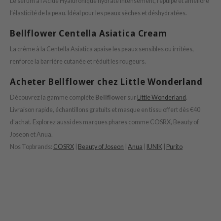
Le sérum à l’Acide Hyaluronique hydrate intensément, repulpe et améliore
ctor.G
l’élasticité de la peau. Idéal pour les peaux sèches et déshydratées.
ach C
Bellflower Centella Asiatica Cream
tish M
La crème à la Centella Asiatica apaise les peaux sensibles ou irritées,
Dew Care
renforce la barrière cutanée et réduit les rougeurs.
sil
Acheter Bellflower chez Little Wonderland
eno
Découvrez la gamme complète
Bellflower
sur
Little Wonderland
.
xsoon
Livraison rapide, échantillons gratuits et masque en tissu offert dès €40
ack Rouge
d’achat. Explorez aussi des marques phares comme COSRX, Beauty of
-1
Joseon et Anua.
borian
Nos Topbrands:
COSRX
|
Beauty of Joseon
|
Anua
|
IUNIK
|
Purito
ianclub
RMA:B
leashia
mbuzin