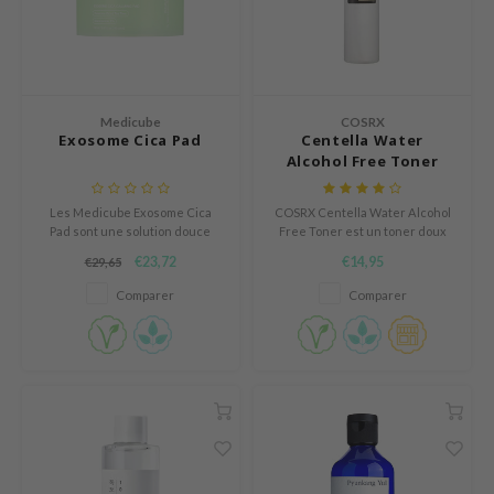
und Lab
arecipe
dor
Medicube
COSRX
deed Labs
Exosome Cica Pad
Centella Water
Alcohol Free Toner
ruharu Wonder
odal
Les Medicube Exosome Cica
COSRX Centella Water Alcohol
Pad sont une solution douce
Free Toner est un toner doux
 Skin
mais efficace pour les peaux
avec de l'eau de feuille de
€23,72
€14,95
€29,65
bryolisse
sensibles, à imperfections ou
Centella pour calmer et
sujettes à l’acné.
hydrater la peau. Rajeunit la
Comparer
Comparer
limax
peau fatiguée et augmente
l'élasticité de la peau. Sans
ris
alcool, sans paraben.
ank You Farmer
se
GGEE
mand