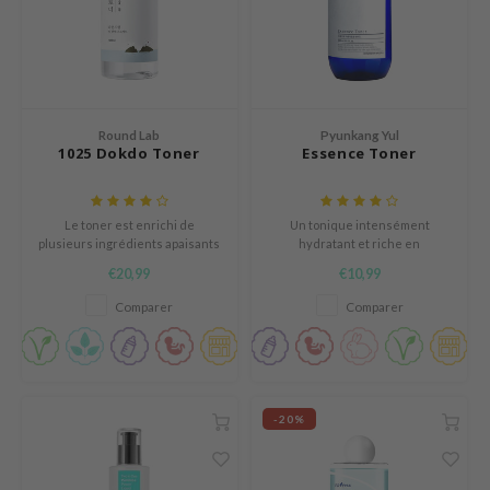
e Plant Base
dipeel
solution
uble Dare
Round Lab
Pyunkang Yul
seEnScene
1025 Dokdo Toner
Essence Toner
A'M
itfée
Le toner est enrichi de
Un tonique intensément
plusieurs ingrédients apaisants
hydratant et riche en
ehan
et riche en ingrédients
nutriments.
€20,99
€10,99
fermentés pour illuminer
olio
également la peau.
Comparer
Comparer
lcos Kwailnara
m From
rito SEOUL
monde
-20%
ntree
gom