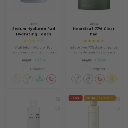
Thé vert
n du corps
auty of Joseon
ème solaire végétalienne
Réglisse
n des Lèvres
lflower
Bakuchiol
cessoies
nton
Abib
Anua
Sedum Hyaluron Pad
Heartleaf 77% Clear
Beta-glucan
niature voyage
oré
Hydrating Touch
Pad
Centella asiatica
ppléments
the
PDRN
Abib Sebum Hyaluron Pad
Infusé avec 77% d'extrait pur de
deaux / Carte cadeau
najour
hydrate en profondeur, adoucit
feuille de cœur. Ces tampons
Azelaic acid
la peau et élimine les impuretés
nettoient en profondeur,
 Lab
€17,54
€20,66
€26,99
€22,95
pour un teint plus lisse et plus
éliminent les impuretés et
Mandelic Acid
sain.
affinent les pores.
opalm
Comparer
Comparer
l Barrier
riya
 Ceuracle
-10%
DDM < 12 MOIS
hto Mentholatum
rd
 Althea