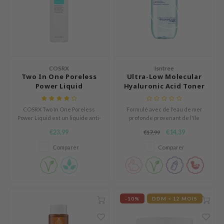
mebox
B
avuu
onshot
COSRX
Isntree
CQUEEN
Two In One Poreless
Ultra-Low Molecular
Power Liquid
Hyaluronic Acid Toner
iseido
infood
COSRX Two In One Poreless
Formulé avec de l'eau de mer
Power Liquid est un liquide anti-
profonde provenant de l'île
me By Mi
huile qui nettoie les pores
d'Ulleung en Corée du Sud. Sa
€23,99
€14,39
€17,99
encombrés.
formule riche en minéraux est
wytree
infusée de 14 types de
Comparer
Comparer
molécules d'acide
dia
hyaluronique.
dah
cret Key
-10%
DDM < 12 MOIS
ika Holika
icharm