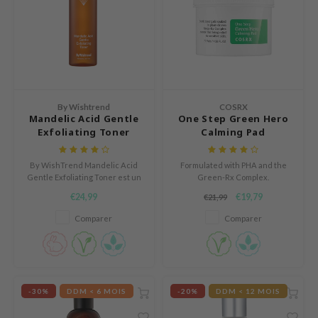
 Cool For School
P
:p
unkang Yul
ripera
By Wishtrend
COSRX
Mandelic Acid Gentle
One Step Green Hero
zon
Exfoliating Toner
Calming Pad
diheal
s Skin
By WishTrend Mandelic Acid
Formulated with PHA and the
Gentle Exfoliating Toner est un
Green-Rx Complex.
isfree
toner exfoliant doux pour les
€24,99
€19,79
€21,99
peaux au teint terne, à la
miso
texture irrégulière, aux taches
Comparer
Comparer
pigmentaires ou aux
imish
imperfections.
ude House
zavecca
-30%
DDM < 6 MOIS
-20%
DDM < 12 MOIS
oiareuke