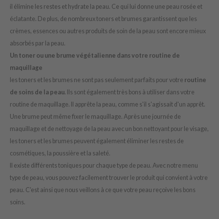
il élimine les restes et hydrate la peau. Ce qui lui donne une peau rosée et
ist
éclatante. De plus, de nombreux toners et brumes garantissent que les
ist
crèmes, essences ou autres produits de soin de la peau sont encore mieux
rka
absorbés par la peau.
Un toner ou une brume végétalienne dans votre routine de
rka
maquillage
les toners et les brumes ne sont pas seulement parfaits pour votre
routine
de soins de la peau
. Ils sont également très bons à utiliser dans votre
routine de maquillage. Il apprête la peau, comme s'il s'agissait d'un apprêt.
Une brume peut même fixer le maquillage. Après une journée de
maquillage et de nettoyage de la peau avec un bon nettoyant pour le visage,
les toners et les brumes peuvent également éliminer les restes de
cosmétiques, la poussière et la saleté.
Il existe différents toniques pour chaque type de peau. Avec notre menu
type de peau, vous pouvez facilement trouver le produit qui convient à votre
peau. C'est ainsi que nous veillons à ce que votre peau reçoive les bons
soins.