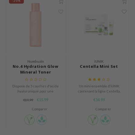
-20%
s de BAHA
ren
ybyred
encia
udio 17
ngboon Editor
Numbuzin
iUNIK
ly
No.4 Hydration Glow
Centella Mini Set
odance
Mineral Toner
ja
Dispose de 5 couches d'acide
Un mini ensemble d'iUNIK
hyaluronique pour une
contenant la ligne Centella.
hydratation intense, ainsi que
VEBLUE
€15,99
€14,99
€19,99
de PHA pour une exfoliation
douce.
o
Comparer
Comparer
use of Hur
tch Me Patch