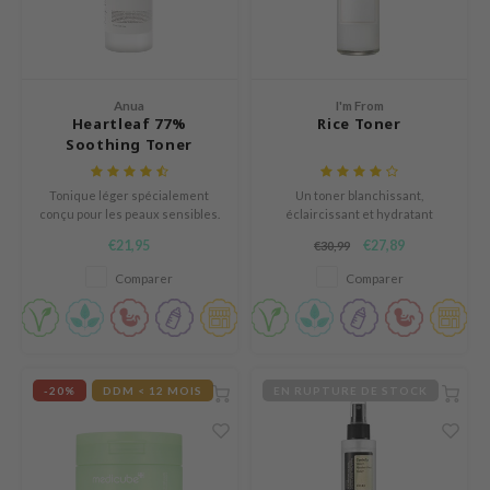
n Skin
ry May
 Cosmetics
Anua
I'm From
jun
Heartleaf 77%
Rice Toner
Soothing Toner
rriden
e Saem
Tonique léger spécialement
Un toner blanchissant,
e Face Shop
conçu pour les peaux sensibles.
éclaircissant et hydratant
formulé avec 77,78 % d'extrait
€21,95
€27,89
iyoon
€30,99
de riz.
Comparer
Comparer
ke P:rem
nskin
CIFIC
oir
-20%
DDM < 12 MOIS
EN RUPTURE DE STOCK
IO
inRx LAB
elf