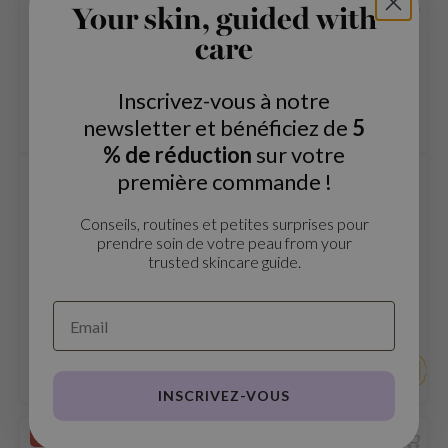
Your skin, guided with
ach C
care
tish M
Dew Care
Inscrivez-vous à notre
sil
newsletter et bénéficiez de
5
eno
% de réduction
sur votre
xsoon
première commande !
TirTir
SKIN1004
Milk Skin Toner
Madagascar Centella
ack Rouge
Quick Calming Pad
Conseils, routines et petites surprises pour
-1
prendre soin de votre peau from your
trusted skincare guide.
Le TirTir Milk Skin Toner
Soothes and refreshes the skin,
borian
hydrate profondément, apaise
leaving it soft and radiant while
les irritations et favorise l'éclat
preventing excessive dryness.
ianclub
€23,72
€15,19
€29,65
€18,99
pour tous les types de peau.
RMA:B
Testé dermatologiquement
Comparer
Comparer
pour un soin doux.
leashia
mbuzin
INSCRIVEZ-VOUS
HI
-20%
EN RUPTURE DE STOCK