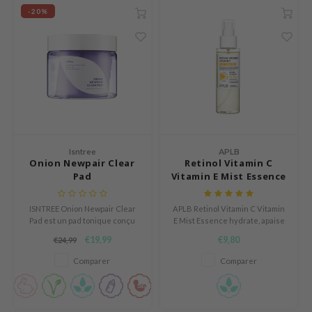
ZIGAE MANSION
-20%
e-Day's You
SECRET
nell
ndsay
QUALBERRY
YTH
Isntree
APLB
ka
Onion Newpair Clear
Retinol Vitamin C
Pad
Vitamin E Mist Essence
nhalla
AYE
ISNTREE Onion Newpair Clear
APLB Retinol Vitamin C Vitamin
ganifect
Pad est un pad tonique conçu
E Mist Essence hydrate, apaise
pour apaiser, hydrater et affiner
et revitalise la peau grâce à 19,4
€19,99
€9,80
€24,99
ernative Stereo
la peau après les imperfections.
% de Retinol Vita CEN et à la
Centella Asiatica.
Comparer
Comparer
ee
nce
AAH