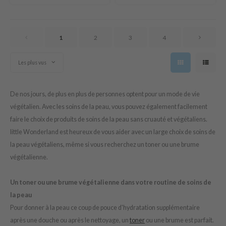
tras
owus
 Reju-All
1
2
3
4
gredients
Les plus vus
ecipe
ydoll
De nos jours, de plus en plus de personnes optent pour un mode de vie
ntellian24
végétalien. Avec les soins de la peau, vous pouvez également facilement
gredients
faire le choix de produits de soins de la peau sans cruauté et végétaliens.
owpure
little Wonderland est heureux de vous aider avec un large choix de soins de
la peau végétaliens, même si vous recherchez un toner ou une brume
e Potions
végétalienne.
ine
owpure
Un toner ou une brume végétalienne dans votre routine de soins de
ecipe
la peau
OWERMATE
Pour donner à la peau ce coup de pouce d'hydratation supplémentaire
après une douche ou après le nettoyage, un
toner
ou une brume est parfait.
ower Mate