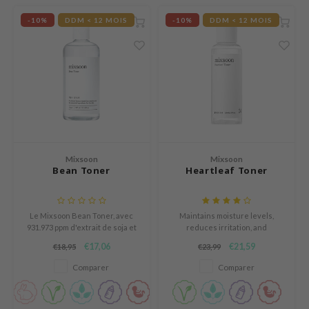
RCELL
-10%
DDM < 12 MOIS
-10%
DDM < 12 MOIS
EMORLAB
.Melaxin
amisa
nyo
apuri
ture Republic
Mixsoon
Mixsoon
ev
Bean Toner
Heartleaf Toner
tseline
 Placosmetics
Le Mixsoon Bean Toner, avec
Maintains moisture levels,
931.973 ppm d'extrait de soja et
reduces irritation, and
roid
BIOME5X, hydrate en
promotes a clear and healthy
€17,06
€21,59
€18,95
€23,99
ecell
profondeur et renforce la
complexion.
barrière d'hydratation de la
Comparer
Comparer
ixir
peau.
oel