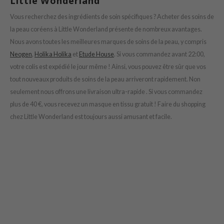
Little Wonderland
tras
Vous recherchez des ingrédients de soin spécifiques ? Acheter des soins de
owus
la peau coréens à Little Wonderland présente de nombreux avantages.
 Reju-All
Nous avons toutes les meilleures marques de soins de la peau, y compris
gredients
Neogen
,
Holika Holika
et
Etude House
. Si vous commandez avant 22:00,
ecipe
votre colis est expédié le jour même ! Ainsi, vous pouvez être sûr que vos
tout nouveaux produits de soins de la peau arriveront rapidement. Non
ydoll
seulement nous offrons une livraison ultra-rapide . Si vous commandez
ntellian24
plus de 40 €, vous recevez un masque en tissu gratuit ! Faire du shopping
gredients
chez Little Wonderland est toujours aussi amusant et facile.
owpure
e Potions
ine
owpure
ecipe
OWERMATE
ower Mate