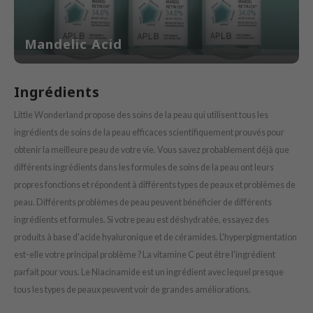
ZIGAE MANSION
e-Day's You
Mandelic Acid
SECRET
nell
Ingrédients
ndsay
QUALBERRY
Little Wonderland propose des soins de la peau qui utilisent tous les
ingrédients de soins de la peau efficaces scientifiquement prouvés pour
YTH
obtenir la meilleure peau de votre vie. Vous savez probablement déjà que
ka
différents ingrédients dans les formules de soins de la peau ont leurs
nhalla
propres fonctions et répondent à différents types de peaux et problèmes de
AYE
peau. Différents problèmes de peau peuvent bénéficier de différents
ingrédients et formules. Si votre peau est déshydratée, essayez des
ganifect
produits à base d'acide hyaluronique et de céramides. L'hyperpigmentation
ernative Stereo
est-elle votre principal problème ? La vitamine C peut être l'ingrédient
ee
parfait pour vous. Le Niacinamide est un ingrédient avec lequel presque
nce
tous les types de peaux peuvent voir de grandes améliorations.
AAH