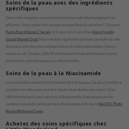
Soins de la peau avec des ingrédients
RCELL
spécifiques
EMORLAB
Dans notre magasin, vous trouverez tous les ingrédients populaires et
.Melaxin
efficaces. Vous recherchez un pourcentage élevé de vitamine C ? Essayez
Purito Pure Vitamin C Serum
, or if your skin is sensitive,
Klairs Freshly
amisa
Juiced Vitamin Drop
. Nous vendons également plusieurs produits de soin
nyo
de la peau avec des pourcentages élevés d'acide hyaluronique ; toners,
apuri
essences, etc. De plus, Little Wonderland est l'endroit idéal pour trouver
ture Republic
d'excellents soins de la peau avec Niacinamide.
ev
Soins de la peau à la Niacinamide
tseline
Le niacinamide soutient la fonction barrière de la peau. De plus, il améliore
 Placosmetics
la texture de votre peau et aide à réguler la production de sébum. Chez
roid
Little Wonderland, nous adorons le Niacinamide. Nous proposons de
nombreux produits contenant de la Niacinamide, tels que le
NACIFIC Phyto
ecell
Niacin Whitening Toner
.
ixir
Achetez des soins spécifiques chez
oel