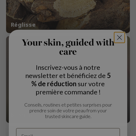
ogen
ssha
neige
Réglisse
irs
NIK
Your skin, guided with
SRX
care
 Wishtrend
Inscrivez-vous à notre
in1004
newsletter et bénéficiez de
5
ne Less
% de réduction
sur votre
ib
première commande !
ndal
llaMonster
Conseils, routines et petites surprises pour
prendre soin de votre peau from your
Bakuchiol
guhara
trusted skincare guide.
ykology
ctor.G