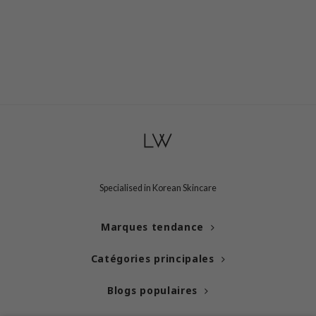
ist
ist
rka
rka
Specialised in Korean Skincare
Marques tendance
Catégories principales
Blogs populaires