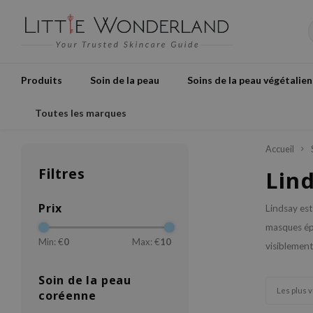
Produits
Soin de la peau
Soins de la peau végétalien
Toutes les marques
Accueil
Filtres
Lin
Prix
Lindsay est
masques épa
Min: €
0
Max: €
10
visiblement 
Soin de la peau
Les plus 
coréenne