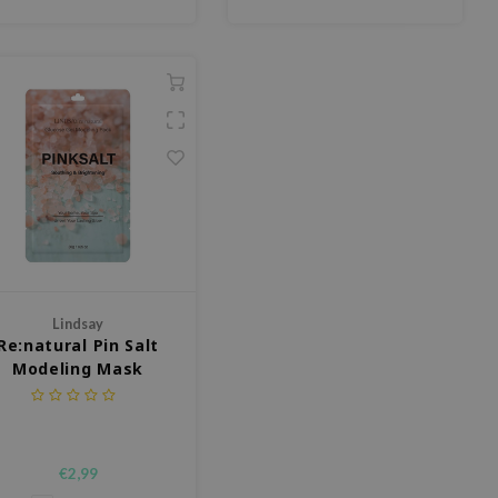
d’extrait de tea tree.
Lindsay
Re:natural Pin Salt
Modeling Mask
€2,99