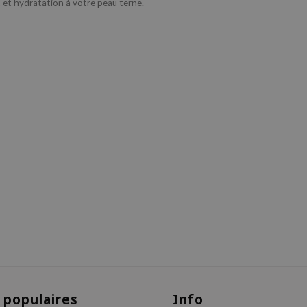
et hydratation à votre peau terne.
 populaires
Info