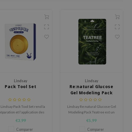
Lindsay
Lindsay
Pack Tool Set
Re:natural Glucose
Gel Modeling Pack
Teatree
 Lindsay Pack Tool Set rend la
Lindsay Re:natural Glucose Gel
éparation et l’application des
Modeling Pack Teatree est un
sques simple et hygiénique.
masque modelant
€3,99
€5,99
rafraîchissant et apaisant avec
plus de 50 % de glucose et
Comparer
Comparer