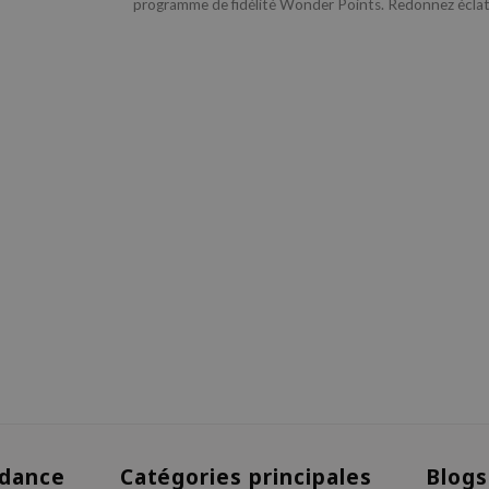
programme de fidélité Wonder Points. Redonnez éclat 
dance
Catégories principales
Blogs