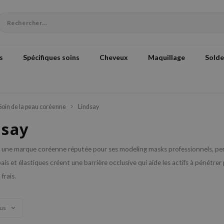
s
Spécifiques soins
Cheveux
Maquillage
Solde
Soin de la peau coréenne
Lindsay
dsay
 une marque coréenne réputée pour ses modeling masks professionnels, perm
is et élastiques créent une barrière occlusive qui aide les actifs à pénétre
frais.
vus