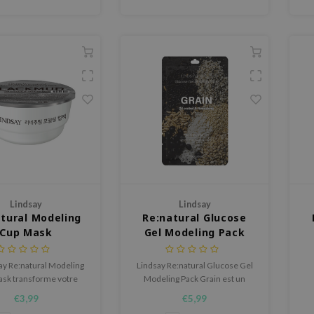
en un seul geste.
Lindsay
Lindsay
tural Modeling
Re:natural Glucose
Cup Mask
Gel Modeling Pack
Grain
ay Re:natural Modeling
Lindsay Re:natural Glucose Gel
sk transforme votre
Modeling Pack Grain est un
ine de soins en une
masque modelant peel-off avec
€3,99
€5,99
le expérience de spa.
plus de 50 % de glucose et des