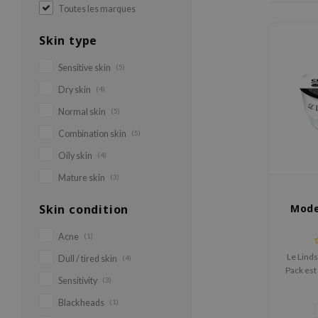
Toutes les marques
Skin type
Sensitive skin
(5)
Dry skin
(4)
Normal skin
(5)
Combination skin
(5)
Oily skin
(4)
Mature skin
(3)
Skin condition
Mode
Acne
(1)
Le Lind
Dull / tired skin
(4)
Pack est
Sensitivity
(3)
caout
véritab
Blackheads
(1)