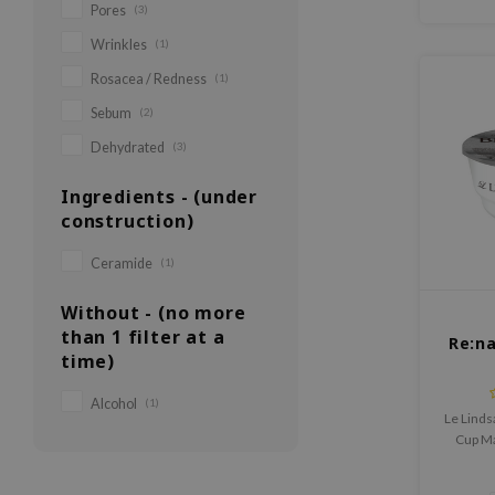
Pores
(3)
Wrinkles
(1)
Rosacea / Redness
(1)
Sebum
(2)
Dehydrated
(3)
Ingredients - (under
construction)
Ceramide
(1)
Without - (no more
than 1 filter at a
Re:na
time)
Alcohol
(1)
Le Linds
Cup Ma
rout
véritab