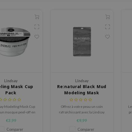
Lindsay
Lindsay
ling Mask Cup
Re:natural Black Mud
Pack
Modeling Mask
say Modeling Mask Cup
Offrez à votre peau un soin
Le
 un masque peel-off en
rafraîchissant avec la Lindsay
pr
chouc qui offre une
Re:natural Black Mud Modeling
ma
€3,99
€9,99
le expérience spa à la
Mask, un masque qui hydrate,
maison.
apaise et prend soin des pores
Comparer
Comparer