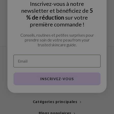
Thé vert
Inscrivez-vous à notre
n du corps
auty of Joseon
newsletter et bénéficiez de
5
Réglisse
n des Lèvres
lflower
% de réduction
sur votre
Bakuchiol
cessoies
nton
première commande !
Beta-glucan
niature voyage
oré
Centella asiatica
Conseils, routines et petites surprises pour
ppléments
the
prendre soin de votre peau from your
PDRN
trusted skincare guide.
deaux / Carte cadeau
najour
Azelaic acid
 Lab
Mandelic Acid
opalm
l Barrier
Specialised in Korean Skincare
riya
INSCRIVEZ-VOUS
 Ceuracle
Marques tendance
hto Mentholatum
rd
Catégories principales
 Althea
Blogs populaires