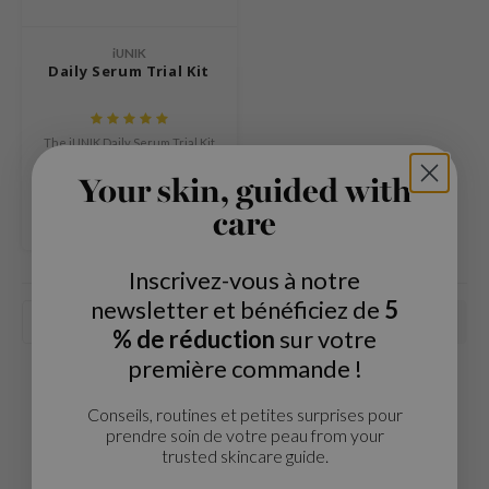
Thé vert
n du corps
auty of Joseon
Réglisse
iUNIK
n des Lèvres
lflower
Daily Serum Trial Kit
Bakuchiol
cessoies
nton
Beta-glucan
niature voyage
oré
Centella asiatica
The iUNIK Daily Serum Trial Kit
ppléments
the
combine la puissance de trois
PDRN
sérums différents.
Your skin, guided with
€19,99
deaux / Carte cadeau
najour
Azelaic acid
care
Comparer
 Lab
Mandelic Acid
opalm
Inscrivez-vous à notre
l Barrier
newsletter et bénéficiez de
5
Les plus vus
riya
% de réduction
sur votre
 Ceuracle
première commande !
hto Mentholatum
Conseils, routines et petites surprises pour
rd
prendre soin de votre peau from your
trusted skincare guide.
 Althea