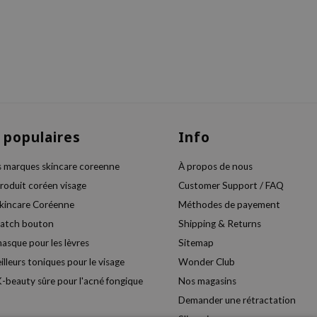
 populaires
Info
s marques skincare coreenne
À propos de nous
produit coréen visage
Customer Support / FAQ
skincare Coréenne
Méthodes de payement
patch bouton
Shipping & Returns
masque pour les lèvres
Sitemap
illeurs toniques pour le visage
Wonder Club
-beauty sûre pour l'acné fongique
Nos magasins
Demander une rétractation