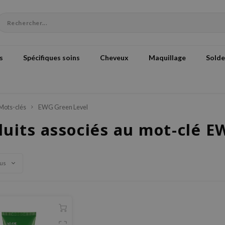
s
Spécifiques soins
Cheveux
Maquillage
Solde
Mots-clés
EWG Green Level
duits associés au mot-clé E
vus