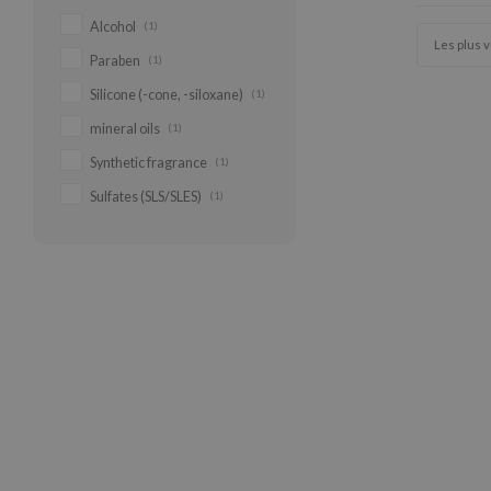
Alcohol
(1)
Les plus 
Paraben
(1)
Silicone (-cone, -siloxane)
(1)
mineral oils
(1)
Synthetic fragrance
(1)
Sulfates (SLS/SLES)
(1)