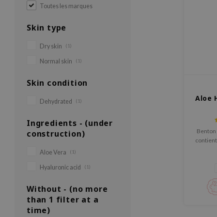
Toutes les marques
Skin type
Dry skin
(1)
Normal skin
(1)
Skin condition
Aloe 
Dehydrated
(1)
Ingredients - (under
Benton
construction)
contient
un c
Aloe Vera
(1)
Hyaluronic acid
(1)
Without - (no more
than 1 filter at a
time)