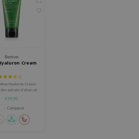
Benton
Hyaluron Cream
 Aloe Hyaluron Cream
 des extraits d'aloès et
omplexe d'acide 7-
€19,95
hyaluronique.
Comparer