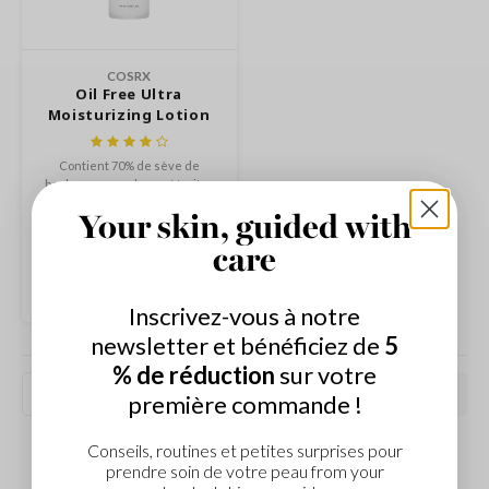
Thé vert
n du corps
auty of Joseon
Réglisse
n des Lèvres
lflower
Bakuchiol
COSRX
cessoies
nton
Oil Free Ultra
Beta-glucan
Moisturizing Lotion
niature voyage
oré
Centella asiatica
ppléments
the
Contient 70% de sève de
PDRN
bouleau pour calmer et traiter
deaux / Carte cadeau
najour
les peaux sensibles/irritées.
Azelaic acid
€21,99
Your skin, guided with
 Lab
Mandelic Acid
Comparer
care
opalm
l Barrier
Inscrivez-vous à notre
riya
newsletter et bénéficiez de
5
 Ceuracle
% de réduction
sur votre
Les plus vus
hto Mentholatum
première commande !
rd
Conseils, routines et petites surprises pour
 Althea
prendre soin de votre peau from your