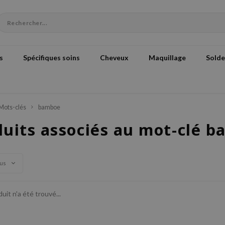
s
Spécifiques soins
Cheveux
Maquillage
Solde
Mots-clés
bamboe
duits associés au mot-clé 
vus
it n'a été trouvé...