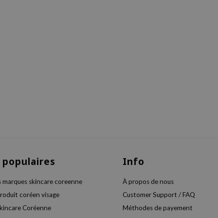
 populaires
Info
s marques skincare coreenne
À propos de nous
produit coréen visage
Customer Support / FAQ
skincare Coréenne
Méthodes de payement