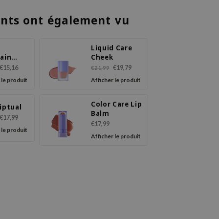
ents ont également vu
Liquid Care
lain
Cheek
skip
€15,16
€19,79
€21,99
Up Beige
 le produit
Afficher le produit
0+
+
Color Care Lip
iptual
Balm
€17,99
€17,99
 le produit
Afficher le produit