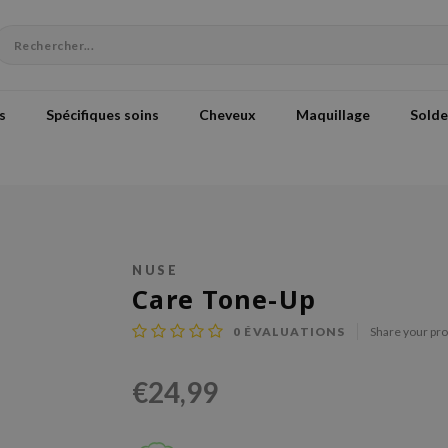
s
Spécifiques soins
Cheveux
Maquillage
Solde
NUSE
Care Tone-Up
0
ÉVALUATIONS
Share your pr
€24,99