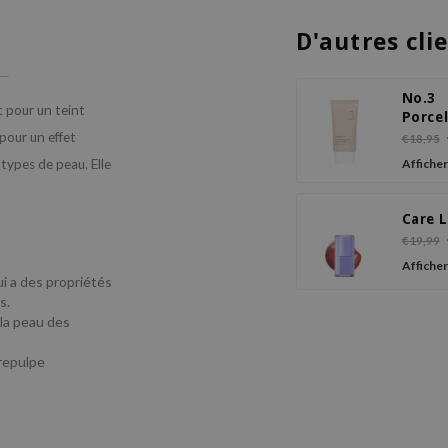
D'autres cli
No.3
t pour un teint
Porce
Base-
pour un effet
€18,95
Tone 
 types de peau. Elle
Afficher
SPF 5
PA+++
Care L
€19,99
Afficher
i a des propriétés
s.
 la peau des
repulpe