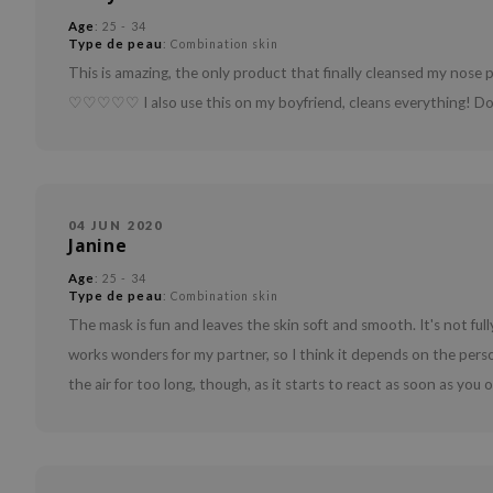
Age
: 25 - 34
Type de peau
: Combination skin
This is amazing, the only product that finally cleansed my nose
♡♡♡♡♡ I also use this on my boyfriend, cleans everything! Don't 
04 JUN 2020
Janine
Age
: 25 - 34
Type de peau
: Combination skin
The mask is fun and leaves the skin soft and smooth. It's not fully 
works wonders for my partner, so I think it depends on the pers
the air for too long, though, as it starts to react as soon as you o