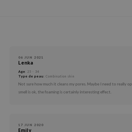
06 JUN 2021
Lenka
Age
: 25 - 34
Type de peau
: Combination skin
Not sure how much it cleans my pores. Maybe I need to really open
smell is ok, the foaming is certainly interesting effect.
17 JUN 2020
Emily