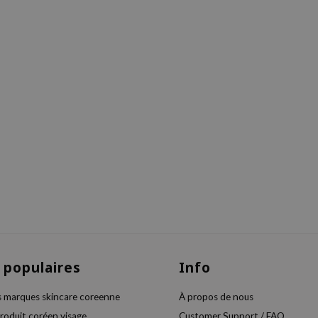
 populaires
Info
s marques skincare coreenne
À propos de nous
produit coréen visage
Customer Support / FAQ