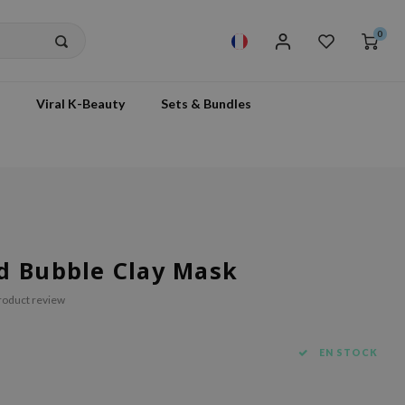
0
Viral K-Beauty
Sets & Bundles
d Bubble Clay Mask
roduct review
EN STOCK