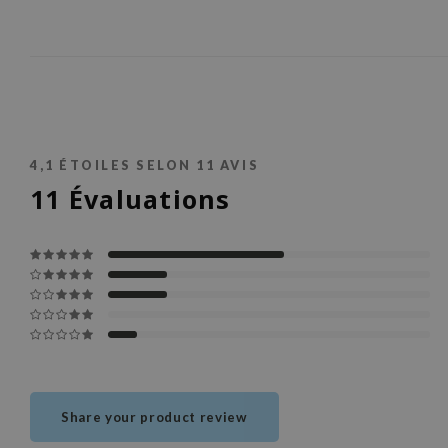
4,1
ÉTOILES SELON
11
AVIS
11
Évaluations
Share your product review