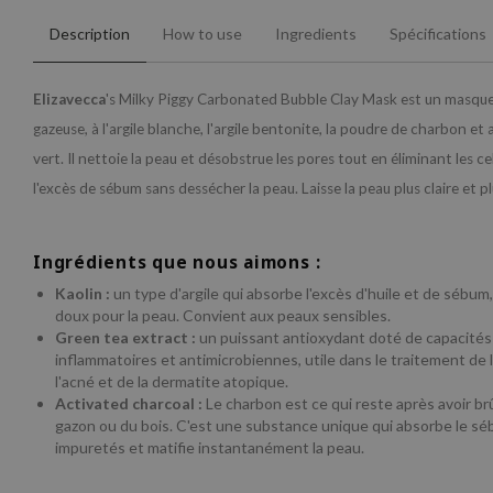
Description
How to use
Ingredients
Spécifications
Elizavecca
's Milky Piggy Carbonated Bubble Clay Mask est un masque p
gazeuse, à l'argile blanche, l'argile bentonite, la poudre de charbon et 
vert. Il nettoie la peau et désobstrue les pores tout en éliminant les ce
l'excès de sébum sans dessécher la peau. Laisse la peau plus claire et p
Ingrédients que nous aimons :
Kaolin :
un type d'argile qui absorbe l'excès d'huile et de sébum
doux pour la peau. Convient aux peaux sensibles.
Green tea extract :
un puissant antioxydant doté de capacités 
inflammatoires et antimicrobiennes, utile dans le traitement de 
l'acné et de la dermatite atopique.
Activated charcoal :
Le charbon est ce qui reste après avoir br
gazon ou du bois. C'est une substance unique qui absorbe le sé
impuretés et matifie instantanément la peau.