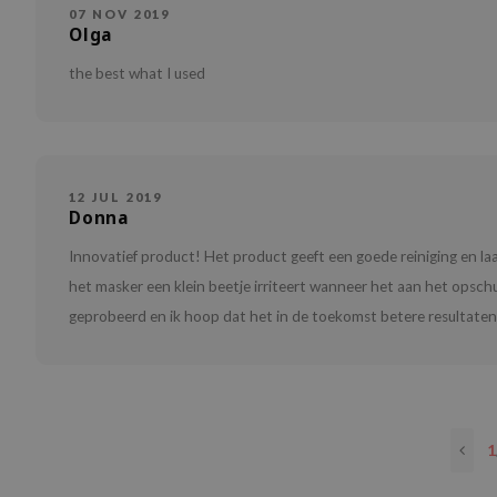
07 NOV 2019
Olga
the best what I used
12 JUL 2019
Donna
Innovatief product! Het product geeft een goede reiniging en laa
het masker een klein beetje irriteert wanneer het aan het opschui
geprobeerd en ik hoop dat het in de toekomst betere resultaten 
1