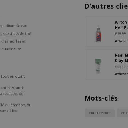
D'autres cli
Witch
urifiant à l'eau
Hell P
Contr
aux extraits de thé
€19,99
llules mortes et
Afficher
lus lumineuse.
Real 
Clay 
€18,99
Afficher
, tout en étant
anti-UV, anti-
la rosacée, de
Mots-clés
ûlé du charbon, du
bum et les
CRUELTY FREE
POR