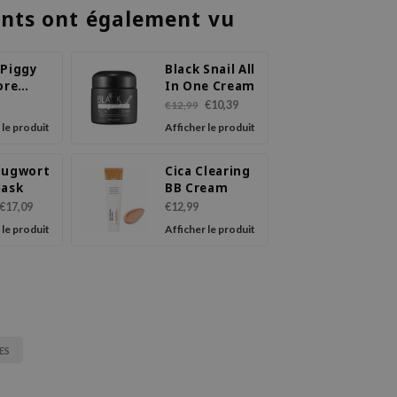
ents ont également vu
 Piggy
Black Snail All
ore
In One Cream
ol
€10,39
€12,99
 le produit
Afficher le produit
Mugwort
Cica Clearing
Mask
BB Cream
€17,09
€12,99
 le produit
Afficher le produit
ES