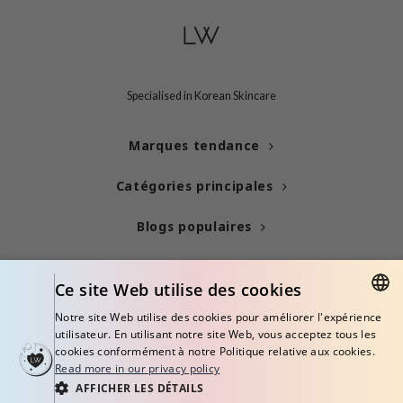
ogen
ssha
neige
irs
Specialised in Korean Skincare
NIK
SRX
Marques tendance
 Wishtrend
Catégories principales
in1004
ne Less
Blogs populaires
ib
Info
ndal
Ce site Web utilise des cookies
llaMonster
Notre site Web utilise des cookies pour améliorer l'expérience
ENGLISH
utilisateur. En utilisant notre site Web, vous acceptez tous les
guhara
cookies conformément à notre Politique relative aux cookies.
ITALIAN
ykology
Read more in our privacy policy
AFFICHER LES DÉTAILS
© Copyright 2026 Little Wonderland - Korean skincare specialized store in
ctor.G
FRENCH
Europe