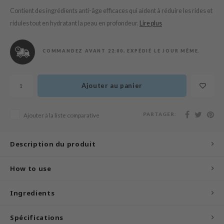
n Skin
Contient des ingrédients anti-âge efficaces qui aident à réduire les rides et
ry May
ridules tout en hydratant la peau en profondeur.
Lire plus
 Cosmetics
jun
COMMANDEZ AVANT 22:00, EXPÉDIÉ LE JOUR MÊME.
rriden
e Saem
Ajouter au panier
e Face Shop
iyoon
PARTAGER:
Ajouter à la liste comparative
ke P:rem
Description du produit
nskin
CIFIC
How to use
oir
IO
Ingredients
inRx LAB
Spécifications
elf