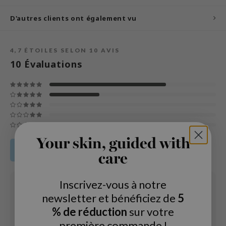
und Lab
D'autres clients ont également vu
arecipe
dor
4,7
ÉTOILES SELON
10
AVIS
deed Labs
10
Évaluations
ruharu Wonder
odal
 Skin
bryolisse
limax
Your skin, guided with
Share your product review
ris
care
ank You Farmer
Inscrivez-vous à notre
se
06 FEB 2026
Jacqueline
newsletter et bénéficiez de
5
GGEE
Age
: 35 - 44
% de réduction
sur votre
Type de peau
mand
: Mature skin
première commande !