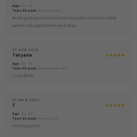
Age
: 25 - 34
mebox
Type de peau
: Sensitive skin
Really good eye cream,it lasts for a long time and yous hould be
B
careful not to apply it in the eye.it stings.
avuu
onshot
CQUEEN
29 APR 2024
Tatyana
iseido
Age
: 45 - 54
infood
Type de peau
: Combination skin
me By Mi
I really like it!
wytree
dia
05 MAR 2024
dah
T
cret Key
Age
: 45 - 54
Type de peau
: Normal skin
ika Holika
Amazing serum!
icharm