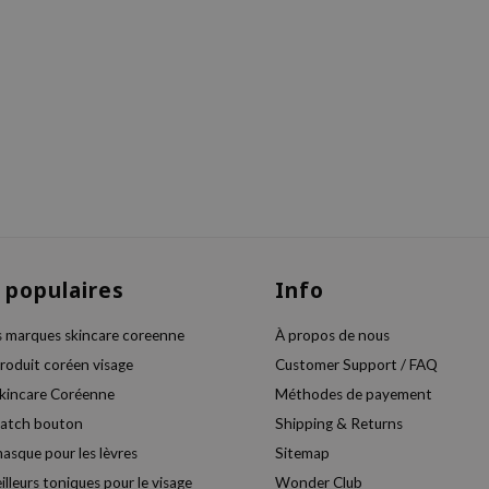
 populaires
Info
s marques skincare coreenne
À propos de nous
produit coréen visage
Customer Support / FAQ
skincare Coréenne
Méthodes de payement
patch bouton
Shipping & Returns
masque pour les lèvres
Sitemap
illeurs toniques pour le visage
Wonder Club