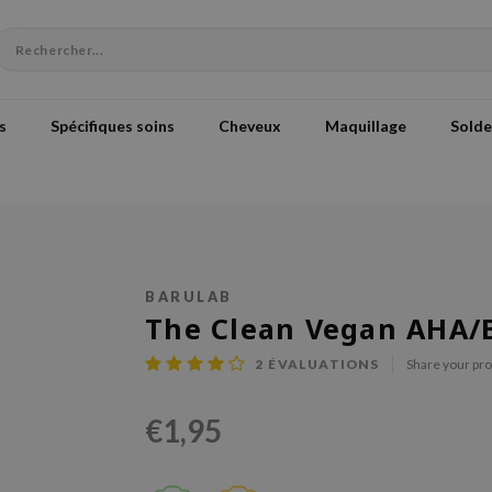
s
Spécifiques soins
Cheveux
Maquillage
Solde
BARULAB
The Clean Vegan AHA/
2
ÉVALUATIONS
Share your pr
€1,95