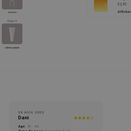
Vitam
€1,95
Mask
Afficher
28 AUG 2021
Dani
Age
: 35 - 44
Type de peau