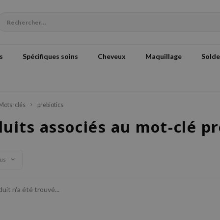
s
Spécifiques soins
Cheveux
Maquillage
Solde
Mots-clés
prebiotics
uits associés au mot-clé pr
vus
it n'a été trouvé...