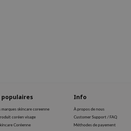
 populaires
Info
s marques skincare coreenne
À propos de nous
produit coréen visage
Customer Support / FAQ
skincare Coréenne
Méthodes de payement