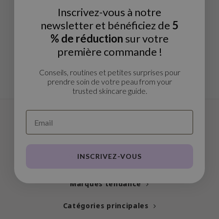
Thé vert
Inscrivez-vous à notre
n du corps
auty of Joseon
Réglisse
newsletter et bénéficiez de
5
n des Lèvres
lflower
Bakuchiol
% de réduction
sur votre
cessoies
nton
Beta-glucan
première commande !
niature voyage
oré
Centella asiatica
ppléments
the
Conseils, routines et petites surprises pour
PDRN
prendre soin de votre peau from your
deaux / Carte cadeau
najour
trusted skincare guide.
Azelaic acid
 Lab
Mandelic Acid
opalm
l Barrier
riya
INSCRIVEZ-VOUS
Specialised in Korean Skincare
 Ceuracle
hto Mentholatum
Marques tendance
rd
Catégories principales
 Althea