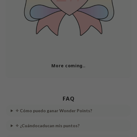
More coming..
FAQ
✧
Cómo puedo ganar Wonder Points?
✧
¿
Cuándo
caducan
mis
puntos
?