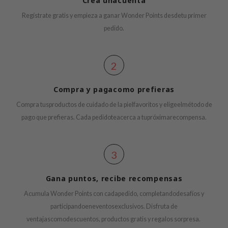
Crea
una
cuenta
n Skin
Regístrate gratis y
empieza
a
ganar
Wonder Points
desde
tu
primer
ry May
pedido
.
 Cosmetics
jun
2
rriden
e Saem
Compra
y
paga
como
prefieras
e Face Shop
Compra
tus
productos
de
cuidado
de la
piel
favoritos
y
elige
el
método
de
iyoon
pago
que
prefieras
. Cada
pedido
te
acerca
a
tu
próxima
recompensa
.
ke P:rem
nskin
3
CIFIC
Gana puntos,
recibe
recompensas
oir
IO
Acumula Wonder Points con
cada
pedido
,
completando
desafíos
y
participando
en
eventos
exclusivos
.
Disfruta
de
inRx LAB
ventajas
como
descuentos
,
productos
gratis y regalos
sorpresa
.
elf