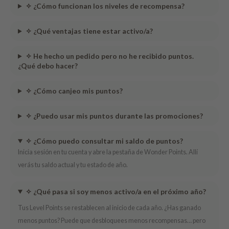
✧
¿Cómo
funcionan
los
niveles
de
recompensa
?
✧
¿Qué ventajas tiene estar activo/a?
✧
He hecho un pedido pero no he recibido puntos.
¿Qué debo hacer?
✧
¿Cómo canjeo mis puntos?
✧
¿Puedo usar mis puntos durante las promociones?
✧
¿Cómo puedo consultar mi saldo de puntos?
Inicia sesión en tu cuenta y abre la pestaña de Wonder Points. Allí
verás tu saldo actual y tu estado de año.
✧
¿Qué pasa si soy menos activo/a en el próximo año?
Tus Level Points se restablecen al inicio de cada año. ¿Has ganado
menos puntos? Puede que desbloquees menos recompensas… pero