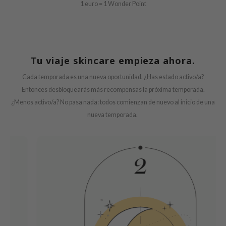
1 euro = 1 Wonder Point
und Lab
arecipe
dor
Tu viaje skincare empieza ahora.
deed Labs
ruharu Wonder
Cada temporada es una nueva oportunidad. ¿Has estado activo/a?
Entonces desbloquearás más recompensas la próxima temporada.
odal
¿Menos activo/a? No pasa nada: todos comienzan de nuevo al inicio de una
 Skin
nueva temporada.
bryolisse
limax
ris
ank You Farmer
se
GGEE
mand