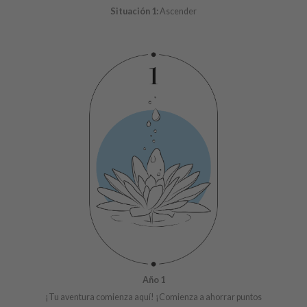
Situación 1:
Ascender
mebox
B
avuu
onshot
CQUEEN
iseido
infood
me By Mi
wytree
dia
dah
cret Key
ika Holika
Año 1
icharm
¡Tu aventura comienza aquí! ¡Comienza a ahorrar puntos