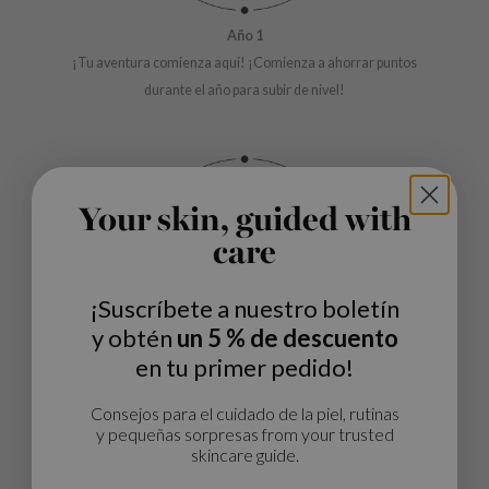
e Potions
Año 1
essed Moon
¡Tu aventura comienza aquí! ¡Comienza a ahorrar puntos
ine
durante el año para subir de nivel!
ora
xir
lorgram
IN&LAB
Your skin, guided with
ling Bird
care
CREA &Honey
¡Suscríbete a nuestro boletín
edly
y obtén
un 5 % de descuento
Tir
en tu primer pedido!
jar
SE
Consejos para el cuidado de la piel, rutinas
y pequeñas sorpresas from your trusted
dicube
skincare guide.
LB