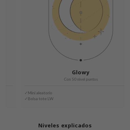
e Plant Base
dipeel
solution
uble Dare
seEnScene
A'M
itfée
ehan
Glowy
olio
Con 50 nivel puntos
lcos Kwailnara
Mini aleatorio
m From
Bolsa tote LW
rito SEOUL
monde
ntree
Niveles explicados
gom