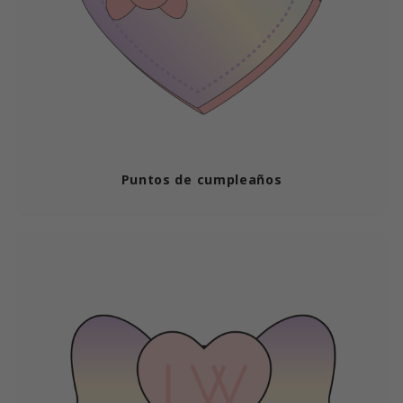
ist
ist
rka
rka
Puntos de cumpleaños