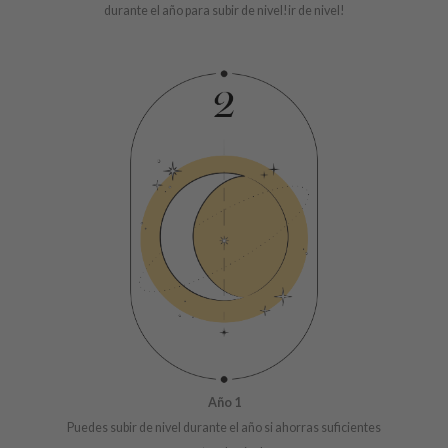
durante el año para subir de nivel!ir de nivel!
 Cool For School
P
:p
unkang Yul
ripera
zon
diheal
s Skin
isfree
miso
imish
ude House
zavecca
Año 1
oiareuke
Puedes subir de nivel durante el año si ahorras suficientes