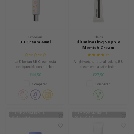
e Plant Base
dipeel
solution
uble Dare
Erborian
Klairs
seEnScene
BB Cream 40ml
Illuminating Supple
Blemish Cream
A'M
SPF40++
itfée
La Erborian BB Cream está
A lightweight natural looking BB
enriquecida con hierbas
cream with a satin finish.
ehan
tradicionales coreanas para
€44,50
€27,50
calmar y proteger la piel de las
olio
agresiones externas.
Comparar
Comparar
lcos Kwailnara
m From
rito SEOUL
TEMPORALMENTE
TEMPORALMENTE
monde
AGOTADO
AGOTADO
ntree
gom