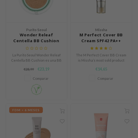
n Skin
ry May
 Cosmetics
Purito Seoul
Missha
jun
Wonder Releaf
M Perfect Cover BB
Centella BB Cushion
Cream SPF42 PA++
rriden
e Saem
La Purito Seoul Wonder Releaf
The M Perfect Cover BB Cream
e Face Shop
Centella BB Cushion es una BB
is Missha’s most sold product
cushion de larga duración con
with worldwide over 30 million
€23,19
€14,65
iyoon
€28,99
cobertura natural, enriquecida
sales. This BB cream combines
con ingredientes beneficiosos
the power of cosmetics with the
Comparar
Comparar
ke P:rem
para la piel.
benefits of skin care.
nskin
CIFIC
oir
FDM < 6 MESES
IO
inRx LAB
elf