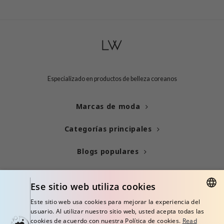
tras
owus
 Reju-All
gredients
ecipe
Especializado en productos de belleza coreanos
ydoll
ntellian24
Marcas de moda
gredients
Categorías principales
owpure
e Potions
Blogs populares
ine
Información
owpure
Ese sitio web utiliza cookies
ecipe
Este sitio web usa cookies para mejorar la experiencia del
OWERMATE
ENGLISH
usuario. Al utilizar nuestro sitio web, usted acepta todas las
cookies de acuerdo con nuestra Política de cookies.
Read
ower Mate