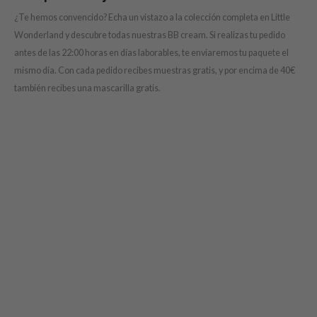
RCELL
¿Te hemos convencido? Echa un vistazo a la colección completa en Little
Wonderland y descubre todas nuestras BB cream. Si realizas tu pedido
EMORLAB
antes de las 22:00 horas en días laborables, te enviaremos tu paquete el
.Melaxin
mismo día. Con cada pedido recibes muestras gratis, y por encima de 40€
amisa
también recibes una mascarilla gratis.
nyo
apuri
ture Republic
ev
tseline
 Placosmetics
roid
ecell
ixir
oel