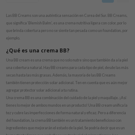
s de BAHA
ren
Las BB Creams son una auténtica sensación en Corea del Sur. BB Creams,
que significa ‘Blemish Balm’, es una crema nutritiva ligera con color, por lo
ybyred
que brinda cobertura pero no se siente tan pesada como un foundation, por
encia
ejemplo.
udio 17
¿Qué es una crema BB?
ngboon Editor
Una BB cream es una crema que no solo nutre sino que también da a la piel
ly
una cobertura natural. Hay BB creams para cada tipo de piel, desde las más
odance
secas hasta las más grasas. Además, la mayoría de las BB Creams
ja
también tienen protección solar adicional. Ten en cuenta que es aún mejor
agregar protector solar adicional a tu rutina.
Una crema BB es una combinación del cuidado de la piel y maquillaje. ¡Así
VEBLUE
tienes lo mejor de ambos mundos en un producto! Una BB cream unifica la
o
tez y cubre las imperfecciones de forma natural y eficaz. Pero a diferencia
use of Hur
del foundation, la crema BB también es un tratamiento beneficioso con
tch Me Patch
ingredientes que mejorarán el estado de la piel. Se podría decir que es un