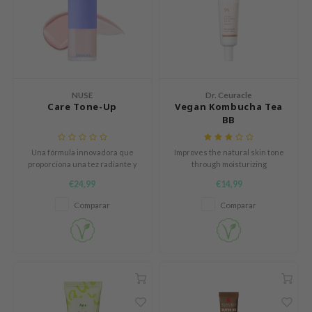
mebox
B
avuu
onshot
NUSE
Dr. Ceuracle
CQUEEN
Care Tone-Up
Vegan Kombucha Tea
BB
iseido
infood
Una fórmula innovadora que
Improves the natural skin tone
proporciona una tez radiante y
through moisturizing
me By Mi
natural mientras nutre
ingredients such as kombucha
€24,99
€14,99
profundamente tu piel con
tea and hyaluronic acid. The BB
wytree
ingredientes veganos de alta
cream also protects the skin
Comparar
Comparar
calidad.
with SPF30 PA++.
dia
dah
cret Key
ika Holika
icharm