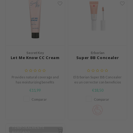
ach C
tish M
Dew Care
sil
eno
xsoon
Secret Key
Erborian
Let Me Know CC Cream
Super BB Concealer
ack Rouge
-1
Provides natural coverage and
El Erborian Super BB Concealer
borian
has moisturizing benefits
es un corrector con beneficios
de cuidado que cubre
ianclub
€11,99
€18,50
eficazmente imperfecciones y
RMA:B
rojeces mientras hidrata y
Comparar
Comparar
suaviza la piel.
leashia
mbuzin
HI
TEMPORALMENTE
AGOTADO