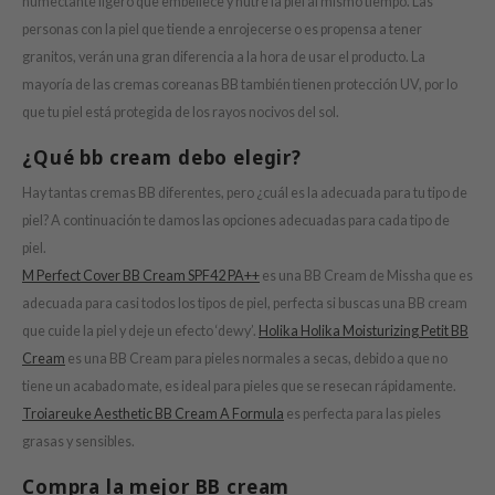
humectante ligero que embellece y nutre la piel al mismo tiempo. Las
ZIGAE MANSION
personas con la piel que tiende a enrojecerse o es propensa a tener
e-Day's You
granitos, verán una gran diferencia a la hora de usar el producto. La
SECRET
mayoría de las cremas coreanas BB también tienen protección UV, por lo
nell
que tu piel está protegida de los rayos nocivos del sol.
ndsay
¿Qué bb cream debo elegir?
QUALBERRY
Hay tantas cremas BB diferentes, pero ¿cuál es la adecuada para tu tipo de
YTH
piel? A continuación te damos las opciones adecuadas para cada tipo de
ka
piel.
M Perfect Cover BB Cream SPF42 PA++
es una BB Cream de Missha que es
nhalla
adecuada para casi todos los tipos de piel, perfecta si buscas una BB cream
AYE
que cuide la piel y deje un efecto ‘dewy’.
Holika Holika Moisturizing Petit BB
ganifect
Cream
es una BB Cream para pieles normales a secas, debido a que no
ernative Stereo
tiene un acabado mate, es ideal para pieles que se resecan rápidamente.
Troiareuke Aesthetic BB Cream A Formula
es perfecta para las pieles
ee
grasas y sensibles.
nce
Compra la mejor BB cream
AAH