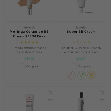
und Lab
arecipe
dor
Heimish
Erborian
deed Labs
Moringa Ceramide BB
Super BB Cream
Cream SPF 30 PA++
ruharu Wonder
odal
Tinted moisturizer that is a
La Super BB cream di Erborian
combination of cream,
offre un'intensità di colore
 Skin
sunscreen and foundation.
superiore a quella delle normali
€19,95
€23,90
bryolisse
Perfect for concealing redness
BB cream, facilitando la
and pigmentation.
copertura di imperfezioni e
Comparar
Comparar
limax
rossori.
ris
ank You Farmer
se
GGEE
mand