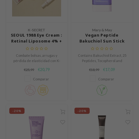
n Skin
ry May
 Cosmetics
K-SECRET
Mary & May
jun
SEOUL 1988 Eye Cream :
Vegan Peptide
Retinal Liposome 4% +
Bakuchiol Sun Stick
rriden
Fermented Bean
SPF50+ PA++++
e Saem
Combate bolsas, arrugas y
Contains Bakuchiol Extract, 25
e Face Shop
pérdida de elasticidad con K-
Peptides, Tocopherol and
SECRET SEOUL 1988 Eye Cream:
porous powder for sebum
€20,79
€17,09
iyoon
€25,99
€18,99
Retinal Liposome 4% +
absorption.
Fermented Bean.
Comparar
Comparar
ke P:rem
nskin
CIFIC
oir
-20%
-20%
IO
inRx LAB
elf