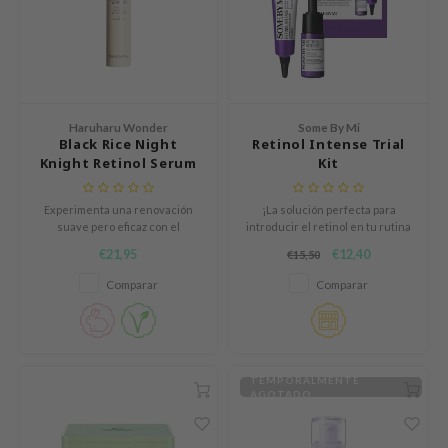
ZIGAE MANSION
e-Day's You
SECRET
nell
Haruharu Wonder
Some By Mi
ndsay
Black Rice Night
Retinol Intense Trial
QUALBERRY
Knight Retinol Serum
Kit
YTH
Experimenta una renovación
¡La solución perfecta para
ka
suave pero eficaz con el
introducir el retinol en tu rutina
Haruharu Wonder Black Rice
de cuidado de la piel!
nhalla
€21,95
€12,40
€15,50
Night Knight Retinol Serum,
especialmente formulado para
Comparar
Comparar
AYE
pieles sensibles.
ganifect
ernative Stereo
ee
TEMPORALMENTE
AGOTADO
nce
AAH