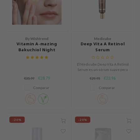
e Plant Base
dipeel
solution
uble Dare
By Wishtrend
Medicube
seEnScene
Vitamin A-mazing
Deep Vita A Retinol
Bakuchiol Night
Serum
A'M
Cream
itfée
El Medicube Deep Vita A Retinol
Serum es un sérum suave pero
ehan
potente que mejora la textura y
€28,79
€23,96
€35,99
€29,95
el brillo de la piel sin irritarla.
olio
Comparar
Comparar
lcos Kwailnara
m From
rito SEOUL
monde
-20%
-20%
ntree
gom