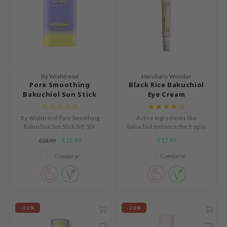
 Cool For School
P
:p
unkang Yul
ripera
By Wishtrend
Haruharu Wonder
Pore Smoothing
Black Rice Bakuchiol
zon
Bakuchiol Sun Stick
Eye Cream
diheal
s Skin
By Wishtrend Pore Smoothing
Active ingredients like
Bakuchiol Sun Stick SPF 50+
bakuchiol enhance the fragile
isfree
PA++++ es un protector solar
skin around the eyes by
€19,99
€17,99
€24,99
químico en formato stick que
reducing the appearance of fine
miso
protege la piel de los rayos UV y
lines, improving skin elasticity,
Comparar
Comparar
ayuda a mejorar la textura
and moisturizing deeply.
imish
cutánea.
ude House
zavecca
-20%
-20%
oiareuke