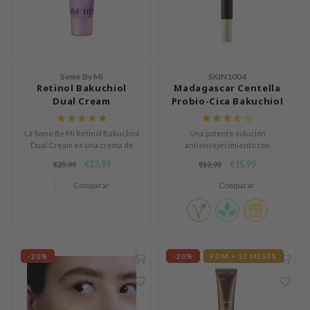
und Lab
arecipe
dor
Some By Mi
SKIN1004
deed Labs
Retinol Bakuchiol
Madagascar Centella
Dual Cream
Probio-Cica Bakuchiol
ruharu Wonder
Eye Cream
odal
La Some By Mi Retinol Bakuchiol
Una potente solución
Dual Cream es una crema de
antienvejecimiento con
 Skin
dos fases que combina retinol,
Bakuchiol, que ofrece una
€23,99
€15,99
€29,99
€19,99
bryolisse
retinal y bakuchiol para
reducción eficaz de las arrugas.
reafirmar la piel, mejorar la
Comparar
Comparar
limax
textura y afinar los poros.
ris
ank You Farmer
se
-20%
-20%
FDM < 12 MESES
GGEE
mand