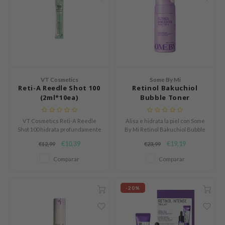
s de BAHA
ren
ybyred
encia
udio 17
VT Cosmetics
Some By Mi
Reti-A Reedle Shot 100
Retinol Bakuchiol
ngboon Editor
(2ml*10ea)
Bubble Toner
ly
odance
VT Cosmetics Reti-A Reedle
Alisa e hidrata la piel con Some
Shot 100 hidrata profundamente
By Mi Retinol Bakuchiol Bubble
ja
y calma la piel sensible. Este set
Toner. Tonifica, suaviza y mejora
€10,39
€19,19
€12,99
€23,99
de 10 viales de 2ml reduce
la textura con retinol y
rojeces, refuerza la barrera
bakuchiol.
Comparar
Comparar
cutánea y deja la piel suave y
VEBLUE
radiante. Perfecto para uso
o
diario.
-20%
use of Hur
tch Me Patch