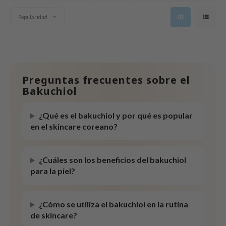
tras
Popularidad
owus
 Reju-All
gredients
ecipe
Preguntas frecuentes sobre el
ydoll
Bakuchiol
ntellian24
gredients
¿Qué es el bakuchiol y por qué es popular
en el skincare coreano?
owpure
e Potions
¿Cuáles son los beneficios del bakuchiol
ine
para la piel?
owpure
ecipe
¿Cómo se utiliza el bakuchiol en la rutina
OWERMATE
de skincare?
ower Mate