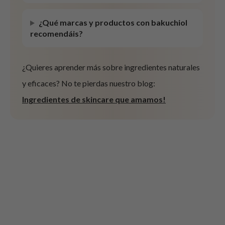
ist
¿Qué marcas y productos con bakuchiol
ist
recomendáis?
rka
rka
¿Quieres aprender más sobre ingredientes naturales
y eficaces? No te pierdas nuestro blog:
Ingredientes de skincare que amamos!