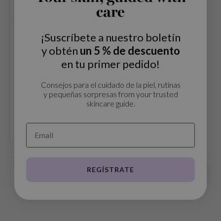
n Skin
care
ry May
Dr. Reju-All
¡Suscríbete a nuestro boletín
 Cosmetics
Advanced Retino-Mela
Serum
y obtén
un 5 % de descuento
jun
en tu primer pedido!
rriden
El Dr. Reju-All Advanced
Retinol-Mela Serum es un
e Saem
Consejos para el cuidado de la piel, rutinas
sérum específico que ayuda a
y pequeñas sorpresas from your trusted
€39,99
e Face Shop
reducir las manchas oscuras y
skincare guide.
los signos del envejecimiento.
Comparar
iyoon
ke P:rem
nskin
CIFIC
REGÍSTRATE
oir
Popularidad
IO
inRx LAB
elf