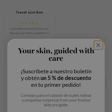
Té verde
idado Corporal
auty of Joseon
Extracto de regaliz
Travel size Box
dado labial
lflower
Bakuchiol
cesorios
nton
Beta-glucan
iaturas y sets de viaje
oré
Little Wonderland Travel size
Centella asiatica
Box es una rutina completa en
plementos
the
prácticos formatos mini, ideal
€54,99
PDRN
€81,14
para descubrir favoritos de K
alos / Tarjeta regalo
najour
beauty o llevarlos de viaje.
Comparar
Azelaic acid
Your skin, guided with
 Lab
Mandelic Acid
care
opalm
l Barrier
¡Suscríbete a nuestro boletín
riya
y obtén
un 5 % de descuento
Popularidad
 Ceuracle
en tu primer pedido!
hto Mentholatum
Consejos para el cuidado de la piel, rutinas
rd
y pequeñas sorpresas from your trusted
skincare guide.
 Althea