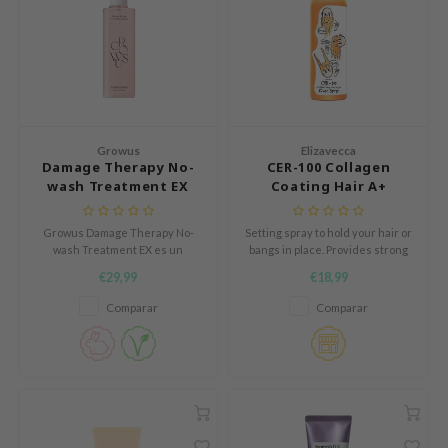
 Cool For School
P
:p
unkang Yul
ripera
Growus
Elizavecca
Damage Therapy No-
CER-100 Collagen
zon
wash Treatment EX
Coating Hair A+
diheal
Muscle Fixer Spray
s Skin
Growus Damage Therapy No-
Setting spray to hold your hair or
wash Treatment EX es un
bangs in place. Provides strong
isfree
tratamiento sin aclarado que
hold and natural volume.
€29,99
€18,99
ayuda a reparar e hidratar el
miso
cabello dañado.
Comparar
Comparar
imish
ude House
zavecca
oiareuke