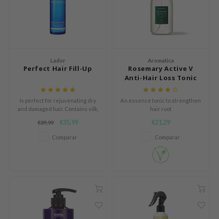
e Plant Base
dipeel
solution
uble Dare
Lador
Aromatica
seEnScene
Perfect Hair Fill-Up
Rosemary Active V
Anti-Hair Loss Tonic
A'M
itfée
Is perfect for rejuvenating dry
An essence tonic to strengthen
and damaged hair. Contains silk,
hair root
ehan
collagen and keratin
€35,99
€21,29
€39,99
olio
Comparar
Comparar
lcos Kwailnara
m From
rito SEOUL
monde
ntree
gom