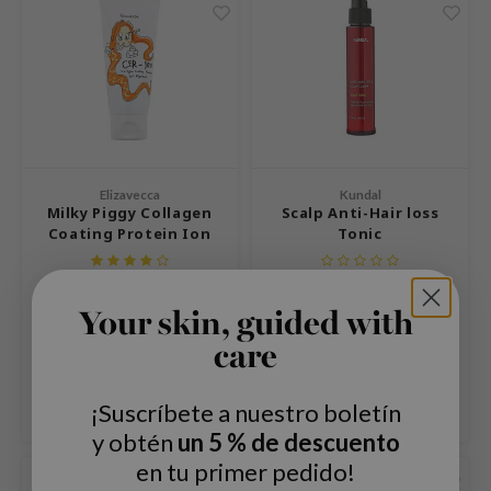
ach C
tish M
Dew Care
sil
eno
xsoon
Elizavecca
Kundal
Milky Piggy Collagen
Scalp Anti-Hair loss
ack Rouge
Coating Protein Ion
Tonic
Injection
-1
A hair essence that offers a
Relieves hair loss symptoms
borian
quick and simple salon-worthy
and nourishes the scalp and
Your skin, guided with
treatment for frizzy, rough hair
hair.
ianclub
€10,99
€12,99
care
RMA:B
Comparar
Comparar
leashia
¡Suscríbete a nuestro boletín
mbuzin
y obtén
un 5 % de descuento
HI
en tu primer pedido!