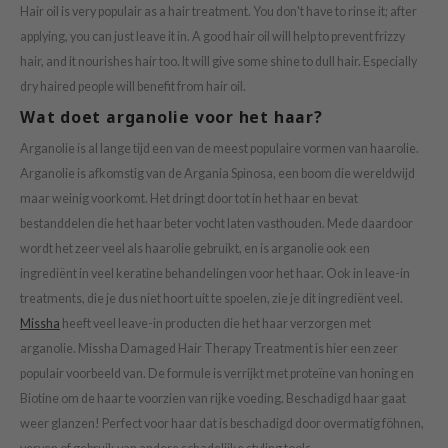
Hair oil is very populair as a hair treatment. You don't have to rinse it; after
ist
applying, you can just leave it in. A good hair oil will help to prevent frizzy
ist
hair, and it nourishes hair too. It will give some shine to dull hair. Especially
dry haired people will benefit from hair oil.
rka
Wat doet arganolie voor het haar?
rka
Arganolie is al lange tijd een van de meest populaire vormen van haarolie.
Arganolie is afkomstig van de Argania Spinosa, een boom die wereldwijd
maar weinig voorkomt. Het dringt door tot in het haar en bevat
bestanddelen die het haar beter vocht laten vasthouden. Mede daardoor
wordt het zeer veel als haarolie gebruikt, en is arganolie ook een
ingrediënt in veel keratine behandelingen voor het haar. Ook in leave-in
treatments, die je dus niet hoort uit te spoelen, zie je dit ingrediënt veel.
Missha
heeft veel leave-in producten die het haar verzorgen met
arganolie. Missha Damaged Hair Therapy Treatment is hier een zeer
populair voorbeeld van. De formule is verrijkt met proteïne van honing en
Biotine om de haar te voorzien van rijke voeding. Beschadigd haar gaat
weer glanzen! Perfect voor haar dat is beschadigd door overmatig föhnen,