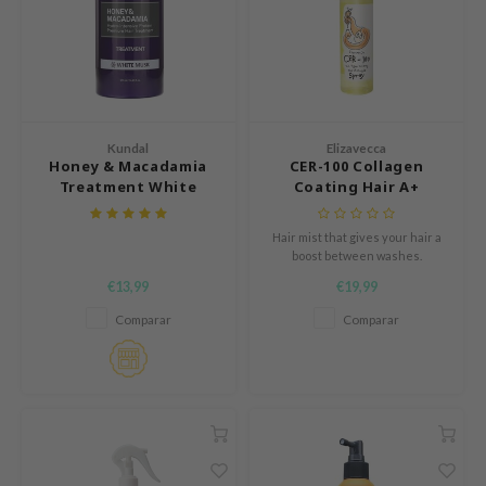
mebox
B
avuu
onshot
Kundal
Elizavecca
CQUEEN
Honey & Macadamia
CER-100 Collagen
Treatment White
Coating Hair A+
iseido
Musk
Muscle Spray
infood
Hair mist that gives your hair a
boost between washes.
me By Mi
Hydrates and revitalizes hair
€13,99
€19,99
for a healthy shine.
wytree
Comparar
Comparar
dia
dah
cret Key
ika Holika
icharm