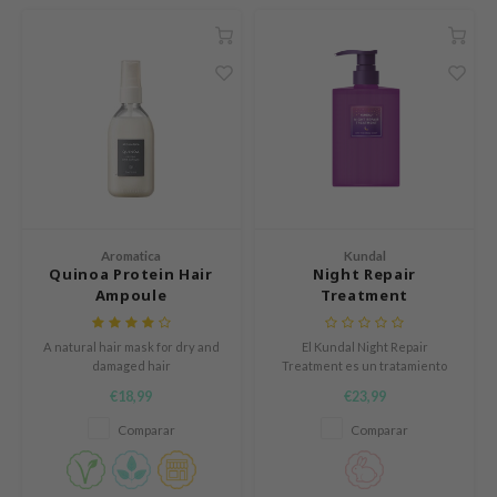
RCELL
EMORLAB
.Melaxin
amisa
nyo
apuri
ture Republic
Aromatica
Kundal
ev
Quinoa Protein Hair
Night Repair
Ampoule
Treatment
tseline
 Placosmetics
A natural hair mask for dry and
El Kundal Night Repair
damaged hair
Treatment es un tratamiento
roid
capilar intensivo con ácido
€18,99
€23,99
ecell
hialurónico y proteínas que
repara el cabello dañado
Comparar
Comparar
ixir
durante la noche.
oel