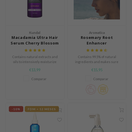
und Lab
arecipe
dor
Kundal
Aromatica
deed Labs
Macadamia Ultra Hair
Rosemary Root
Serum Cherry Blossom
Enhancer
ruharu Wonder
odal
Contains natural extracts and
Contains 99.5% of natural
oils to intensively moisturize
ingredients and makes sure
 Skin
and protect hair.
that the hair is healthy, strong,
€13,99
€15,95
bryolisse
smooth, full and nourished from
the roots to the bottom
Comparar
Comparar
limax
ris
ank You Farmer
se
-10%
FDM < 12 MESES
GGEE
mand