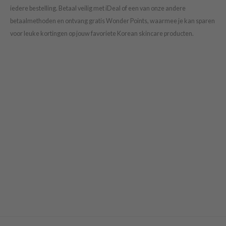
iedere bestelling. Betaal veilig met iDeal of een van onze andere
betaalmethoden en ontvang gratis Wonder Points, waarmee je kan sparen
voor leuke kortingen op jouw favoriete Korean skincare producten.