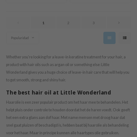
tras
owus
 Reju-All
1
2
3
gredients
Popularidad
ecipe
ydoll
Whether you're looking for a leave-in keratine treatment for your hair, a
ntellian24
product with hair oils such as argan oil or something else: Little
gredients
Wonderland gives you a huge choice of leave-in hair care that will help you
owpure
to get smooth, strong and shiny hair.
e Potions
The best hair oil at Little Wonderland
ine
Haarolie is een zeer populair product om het haar mee te behandelen. Het
owpure
helpt pluis onder controle te houden doordat het de haren voedt. Ook geeft
ecipe
het een extra glans aan dof haar. Met name mensen met droog haar dat
snel gaat pluizen of beschadigd is, hebben baat bij haarolie als behandeling
OWERMATE
voor het haar. Maar in principe kunnen alle haartypes olie gebruiken.
ower Mate