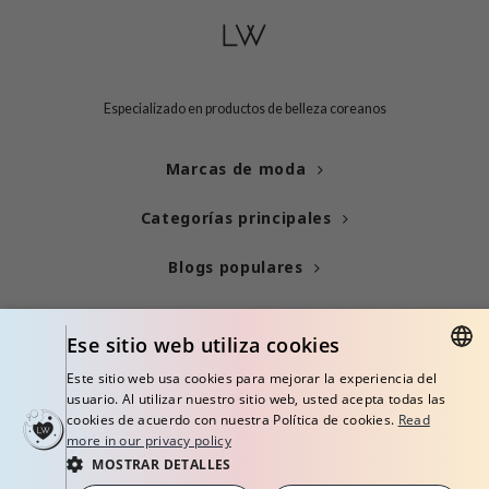
Especializado en productos de belleza coreanos
Marcas de moda
Categorías principales
Blogs populares
Información
Ese sitio web utiliza cookies
Este sitio web usa cookies para mejorar la experiencia del
ENGLISH
usuario. Al utilizar nuestro sitio web, usted acepta todas las
cookies de acuerdo con nuestra Política de cookies.
Read
ITALIAN
more in our privacy policy
MOSTRAR DETALLES
© Copyright 2026 Little Wonderland - Korean skincare specialized store in
FRENCH
Europe