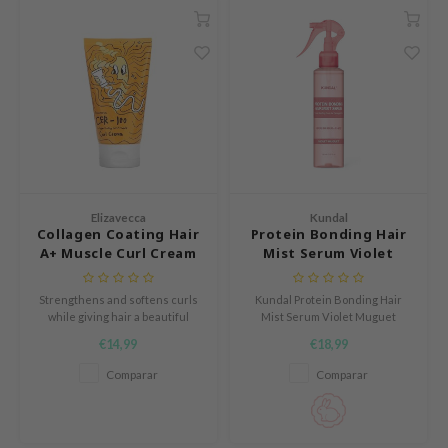
ZIGAE MANSION
e-Day's You
SECRET
nell
ndsay
QUALBERRY
YTH
Elizavecca
Kundal
ka
Collagen Coating Hair
Protein Bonding Hair
A+ Muscle Curl Cream
Mist Serum Violet
nhalla
Muguet
AYE
Strengthens and softens curls
Kundal Protein Bonding Hair
ganifect
while giving hair a beautiful
Mist Serum Violet Muguet
shine.
hidrata, fortalece y protege el
€14,99
€18,99
ernative Stereo
cabello con una fórmula vegana
bifásica. Con proteínas,
Comparar
Comparar
ee
ceramidas y extractos
botánicos, previene las puntas
nce
abiertas y aporta suavidad y
brillo.
AAH