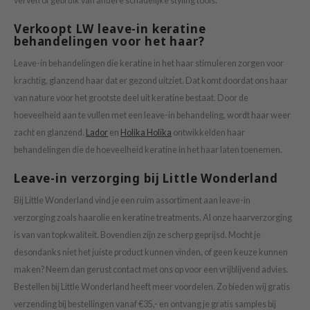
verven of gebruik van andere schadelijke styling tools.
Verkoopt LW leave-in keratine
behandelingen voor het haar?
Leave-in behandelingen die keratine in het haar stimuleren zorgen voor
krachtig, glanzend haar dat er gezond uitziet. Dat komt doordat ons haar
van nature voor het grootste deel uit keratine bestaat. Door de
hoeveelheid aan te vullen met een leave-in behandeling, wordt haar weer
zacht en glanzend.
Lador
en
Holika Holika
ontwikkelden haar
behandelingen die de hoeveelheid keratine in het haar laten toenemen.
Leave-in verzorging bij Little Wonderland
Bij Little Wonderland vind je een ruim assortiment aan leave-in
verzorging zoals haarolie en keratine treatments. Al onze haarverzorging
is van van topkwaliteit. Bovendien zijn ze scherp geprijsd. Mocht je
desondanks niet het juiste product kunnen vinden, of geen keuze kunnen
maken? Neem dan gerust contact met ons op voor een vrijblijvend advies.
Bestellen bij Little Wonderland heeft meer voordelen. Zo bieden wij gratis
verzending bij bestellingen vanaf €35,- en ontvang je gratis samples bij