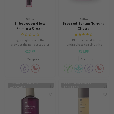
elf
und Lab
Blithe
Blithe
arecipe
Inbetween Glow
Pressed Serum Tundra
Priming Cream
Chaga
dor
deed Labs
Lightweight primer that
The Blithe Pressed Serum
provides the perfect base for
Tundra Chaga combines the
ruharu Wonder
makeup application
potency of a concentrated
€23,99
€33,99
serum with the comfort of a
odal
cream. It consists of 60% cold-
Comparar
Comparar
 Skin
processed Chaga Mushroom
extracts that are rich in
bryolisse
antioxidants to protect the skin
from environmental stressors
limax
and ke
TEMPORALMENTE
TEMPORALMENTE
ris
AGOTADO
AGOTADO
ank You Farmer
se
GGEE