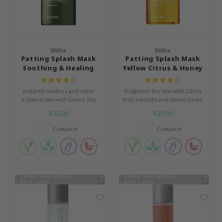
gom
mebox
B
Blithe
Blithe
Patting Splash Mask
Patting Splash Mask
avuu
Soothing & Healing
Yellow Citrus & Honey
onshot
Green Tea
CQUEEN
Instantly soothes and calms
Brightens the skin with Citrus
irritated skin with Green Tea
fruit extracts and Honey. Gives
iseido
extracts, Salicylic acid, and Tea
the skin a natural, youthful glow.
€22,00
€22,00
Tree oil.
infood
Comparar
Comparar
me By Mi
wytree
dia
TEMPORALMENTE
TEMPORALMENTE
dah
AGOTADO
AGOTADO
cret Key
ika Holika