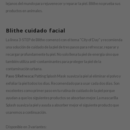
HI
lejanos del mundo para rejuvenecer y reparar la piel. Blithe no prueba sus
e Potions
productos en animales.
essed Moon
ine
Blithe cuidado facial
ora
La línea 3-STEP de Blithe comenzó con el tema "City of Day" y recomienda
xir
una solución de cuidado de la piel de tres pasos para refrescar, reparar y
recargar profundamente tu piel. No solo llena tu piel de energía sino que
lorgram
también utiliza anti-contaminantes para proteger la piel de la
IN&LAB
contaminación urbana.
ling Bird
Paso 1 Refresca:
Patting Splash Mask suaviza la piel al eliminar el polvo y
CREA &Honey
exfoliar la piel todos los días. Recomendado para usar cada dos días. Son
excelentes como primer paso en tu rutina de cuidado de la piel porque
edly
ayudan a que los siguientes productos se absorban mejor. La mascarilla
Tir
Splash suaviza la piel y ayuda a absorber mejor el siguiente producto que
jar
usaremos a continuación.
SE
Disponible en 3 variantes:
dicube