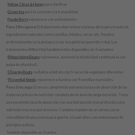
-
Yellow Citrus & Honey
para clarificar
LB
-
Green tea
para la curación y la tranquilidad
s de BAHA
-
Purple Berry
rejuvenece con antioxidantes
ren
Paso 2 Recupera:
El tratamiento vital restaura la base de la piel a través de
ybyred
ingredientes naturales como semillas, frijoles, raíces, etc. Penetra
profundamente en la piel para crear una piel transparente y vital. Los
encia
tratamientos Blithe Vital también están disponibles en 3 variantes:
udio 17
-
8 Nourishing Beans
rejuvenece, aumenta la elasticidad y estimula la con
ngboon Editor
pulpa de vitamina E.
ly
-
5 Energy Roots
revitaliza e hidrata con 5 raíces de vegetales diferentes.
-
9 Essential Seeds
rejuvenece e ilumina con 9 semillas esenciales.
odance
Paso 3 recarga:
El serum comprimido aumenta la tasa de absorción de las
ja
materias primas de nutrición completa de un área de larga duración. Tiene
una excelente tasa de absorción con una hidratación más profunda y una
VEBLUE
nutrición más rica que el serum. Combina el poder de un sérum con la
comodidad de una crema para aportar a la piel altas concentraciones de
o
principios activos.
use of Hur
También disponible en 3 series: