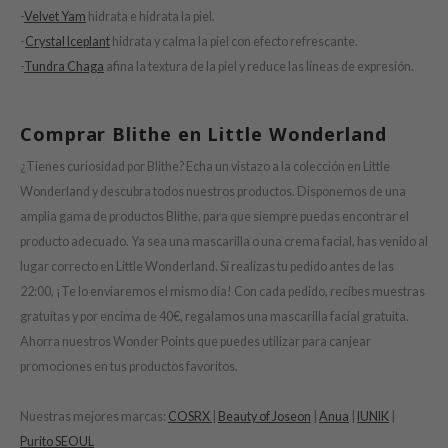
tch Me Patch
-
Velvet Yam
hidrata e hidrata la piel.
ZIGAE MANSION
-
Crystal Iceplant
hidrata y calma la piel con efecto refrescante.
-
Tundra Chaga
afina la textura de la piel y reduce las líneas de expresión.
e-Day's You
SECRET
Comprar Blithe en Little Wonderland
nell
ndsay
¿Tienes curiosidad por Blithe? Echa un vistazo a la colección en Little
Wonderland y descubra todos nuestros productos. Disponemos de una
QUALBERRY
amplia gama de productos Blithe, para que siempre puedas encontrar el
YTH
producto adecuado. Ya sea una mascarilla o una crema facial, has venido al
ka
lugar correcto en Little Wonderland. Si realizas tu pedido antes de las
nhalla
22:00, ¡Te lo enviaremos el mismo día! Con cada pedido, recibes muestras
gratuitas y por encima de 40€, regalamos una mascarilla facial gratuita.
AYE
Ahorra nuestros Wonder Points que puedes utilizar para canjear
ganifect
promociones en tus productos favoritos.
ernative Stereo
ee
Nuestras mejores marcas:
COSRX
|
Beauty of Joseon
|
Anua
|
IUNIK
|
nce
Purito SEOUL