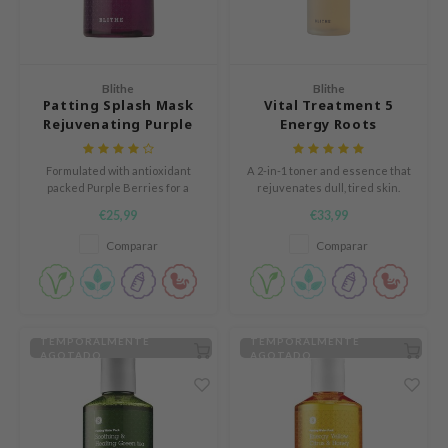
mand
e Plant Base
dipeel
Blithe
Blithe
Patting Splash Mask
Vital Treatment 5
solution
Rejuvenating Purple
Energy Roots
uble Dare
Berry
seEnScene
Formulated with antioxidant
A 2-in-1 toner and essence that
packed Purple Berries for a
rejuvenates dull, tired skin.
A'M
brighter and more youthful
Contains 5 root-derived
€25,99
€33,99
complexion. Perfect for mature
ingredients. Restores moisture
itfée
skin.
for a supple skin with a youthful
Comparar
Comparar
glow.
ehan
olio
lcos Kwailnara
TEMPORALMENTE
TEMPORALMENTE
m From
AGOTADO
AGOTADO
rito SEOUL
monde
ntree