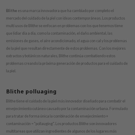
ctor.G
Blithe
es una marca innovadora que ha cambiado por completo el
ach C
mercado del cuidado de la piel con ideas contemporáneas. Los productos
tish M
multi usos de Blithe se enfocan en problemas con los que tenemos tiene
que lidiar día a día, como la contaminación, el daño ambiental, las
Dew Care
emisiones de gases, el aire acondicionado, el agua con cal y los problemas
sil
de la piel que resultan directamente de estos problemas. Con los mejores
eno
extractos y botánicos naturales, Blithe continúa combatiendo estos
xsoon
problemas creando la próxima generación de productos para el cuidado de
ack Rouge
la piel.
-1
borian
Blithe polluaging
ianclub
Blithe tiene el cuidado de la piel más innovador diseñado para combatir el
RMA:B
envejecimiento cutáneo causado por la contaminación urbana. Formulado
para tratar de forma única la combinación de envejecimiento +
leashia
contaminación = "pollauging". Los productos Blithe son innovadores
mbuzin
multitareas que utilizan ingredientes de algunos de los lugares más