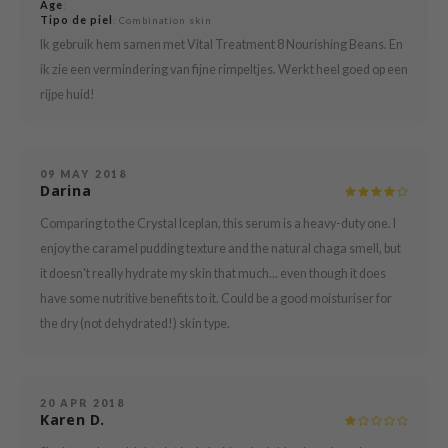
Age
:
Tipo de piel
: Combination skin
mebox
Ik gebruik hem samen met Vital Treatment 8 Nourishing Beans. En
B
ik zie een vermindering van fijne rimpeltjes. Werkt heel goed op een
avuu
rijpe huid!
onshot
CQUEEN
09 MAY 2018
iseido
Darina
infood
Comparing to the Crystal Iceplan, this serum is a heavy-duty one. I
me By Mi
enjoy the caramel pudding texture and the natural chaga smell, but
it doesn't really hydrate my skin that much... even though it does
wytree
have some nutritive benefits to it. Could be a good moisturiser for
dia
the dry (not dehydrated!) skin type.
dah
cret Key
ika Holika
20 APR 2018
Karen D.
icharm