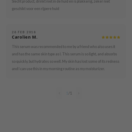
Slecht product, drinkt niet in de huid en is plakkerig, zeker niet
 Cool For School
geschikt voor een rijpere huid
P
:p
unkang Yul
28 FEB 2018
Carolien M.
ripera
This serum was recommended to me by a friend who also uses it
zon
and has the same skin type as I. This serum is so light, and absorbs
diheal
so quickly, but hydrates so well. My skin has lost some of its redness
s Skin
and I can use this in my morning routine as my moisturizer.
isfree
miso
1
/
1
imish
ude House
zavecca
oiareuke