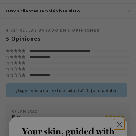
und Lab
Otros clientes también han visto
arecipe
dor
4
ESTRELLAS BASADO EN
5
OPINIONES
deed Labs
5
Opiniones
ruharu Wonder
odal
 Skin
bryolisse
limax
¿Experiencia con este producto? Deja tu opinión
ris
ank You Farmer
se
07 JAN 2022
Pax
GGEE
Age
: 25 - 34
Your skin, guided with
mand
Tipo de piel
: Dry skin