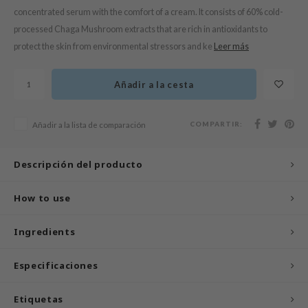
n Skin
concentrated serum with the comfort of a cream. It consists of 60% cold-
ry May
processed Chaga Mushroom extracts that are rich in antioxidants to
protect the skin from environmental stressors and ke
Leer más
 Cosmetics
jun
Añadir a la cesta
rriden
e Saem
COMPARTIR:
Añadir a la lista de comparación
e Face Shop
iyoon
Descripción del producto
ke P:rem
nskin
How to use
CIFIC
Ingredients
oir
IO
Especificaciones
inRx LAB
Etiquetas
elf