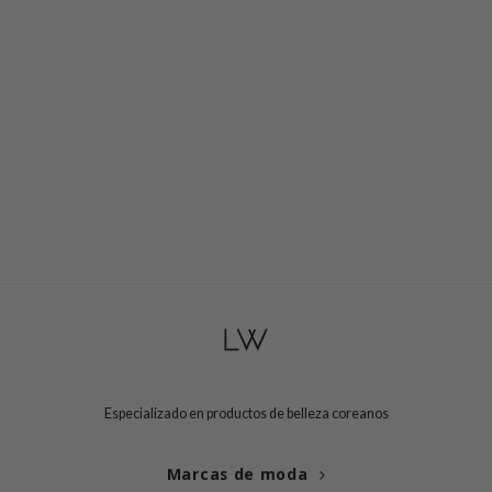
ogen
ssha
neige
irs
NIK
SRX
 Wishtrend
in1004
ne Less
ib
ndal
llaMonster
guhara
Especializado en productos de belleza coreanos
ykology
Marcas de moda
ctor.G