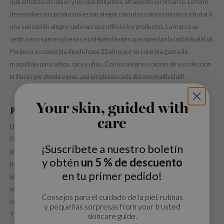
que enfatiza los labios y los ojos brillantes, atrayendo el romance. La form
und Lab
de envolver sus productos es tan alegre como los colores mismos y te dará
una sensación alegre cada vez que utilices los productos. La marca se
arecipe
centra en mujeres jóvenes e independientes que aprecian la individualidad.
dor
Peripera es conocida desde hace 23 años por su colorida gama de
deed Labs
maquillaje para labios, ojos y uñas. Con los alegres colores de su colección
ruharu Wonder
brillarás por donde vayas ¡así empiezas cada día con positividad!
odal
Your skin, guided with
 Skin
Peripera Ink Velvet
care
bryolisse
Uno de los productos favoritos de muchos: la línea de tintes de labios
limax
Peripera Ink Velvet. Peripera Ink Airy Velvet Stick es una colección de
¡Suscríbete a nuestro boletín
pintalabios cremosos con una gama de colores desde el naranja-nude
ris
y obtén
un 5 % de descuento
hasta el rojo más cálido. Se agrega extracto de raíz de malvavisco para
ank You Farmer
en tu primer pedido!
proporcionar un verdadero acabado mate. Hace que la piel de los labios se
se
vuelva cristalina, reduce las líneas finas y se siente completamente
Consejos para el cuidado de la piel, rutinas
GGEE
ingrávido.
y pequeñas sorpresas from your trusted
mand
Y si te gustan más los tintes de labios, la colección de tintes de labios
skincare guide.