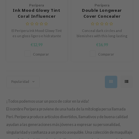
n Skin
Peripera
Peripera
Ink Mood Glowy Tint
Double Longwear
ry May
Coral Influencer
Cover Concealer
 Cosmetics
El Peripera Ink Mood Glowy Tint
Conceal dark circles and
jun
es un gloss ligero e hidratante
blemishes with this long-lasting
rriden
que proporciona brillo duradero
formula. Enriched with skin
€12,99
€16,99
con un acabado efecto cristal.
soothing and hydrating
e Saem
ingredients to take care of your
Comparar
Comparar
skin.
e Face Shop
iyoon
ke P:rem
Popularidad
nskin
CIFIC
¡Todos podemos usar un poco de color en la vida!
oir
El nombre Peripera proviene de una hada de la mitología persa llamada
Peri. Peripera produce artículos divertidos, llamativos y de buena calidad
IO
ayudan a las generaciones más jóvenes a expresar su personalidad,
inRx LAB
singularidad y confianza a un precio asequible. Una colección de maquillaje
elf