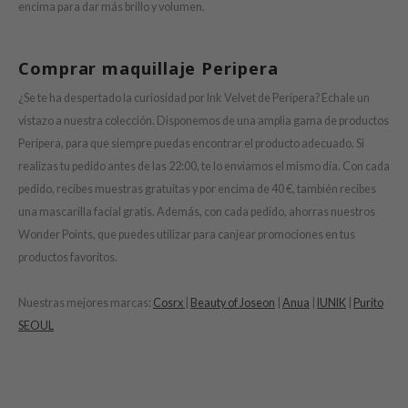
encima para dar más brillo y volumen.
mebox
B
Comprar maquillaje Peripera
avuu
¿Se te ha despertado la curiosidad por Ink Velvet de Peripera? Echale un
onshot
vistazo a nuestra colección. Disponemos de una amplia gama de productos
CQUEEN
Peripera, para que siempre puedas encontrar el producto adecuado. Si
realizas tu pedido antes de las 22:00, te lo enviamos el mismo día. Con cada
iseido
pedido, recibes muestras gratuitas y por encima de 40 €, también recibes
infood
una mascarilla facial gratis. Además, con cada pedido, ahorras nuestros
me By Mi
Wonder Points, que puedes utilizar para canjear promociones en tus
wytree
productos favoritos.
dia
Nuestras mejores marcas:
Cosrx
|
Beauty of Joseon
|
Anua
|
IUNIK
|
Purito
dah
SEOUL
cret Key
ika Holika
icharm