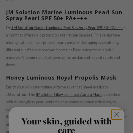
Té verde
idado Corporal
auty of Joseon
JM Solution
Marine Luminous Pearl Sun
Extracto de regaliz
dado labial
lflower
Spray Pearl SPF 50+ PA++++
Bakuchiol
cesorios
nton
De
JM Solution
Marine Luminous Pearl Sun Spray Pearl SPF 50+ PA++++
is
Beta-glucan
iaturas y sets de viaje
oré
a mist that offers solid protection against sun damage. This caring face
Centella asiatica
mist hydrates skin and prevents early onset of skin aging by combining
plementos
the
PDRN
different sun filters. Moreover, it contains Pearl extract that is rich in
alos / Tarjeta regalo
najour
Azelaic acid
minerals, Vitamin E and Collagen to firm up skin and leave it supple and
 Lab
dewy.
Mandelic Acid
opalm
Honey Luminous Royal Propolis Mask
l Barrier
Enrich your skin care routine with the advanced sheet masks by
riya
JMsolution
! The
JMsolution Glow Luminous Aurora Mask
is enriched
 Ceuracle
with Aurora gloss, pearl-extracts, rose water and cherry blossom, to
hto Mentholatum
correct your skin tone and diminish the appearance of wrinkles. It contains
rd
three different types of hyaluronic acid, to drastically improve the resilience
Your skin, guided with
and suppleness of your skin.
 Althea
care
or try the ever popular
JMsolution Honey Luminous Royal Propolis Mask
,