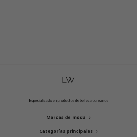
und Lab
arecipe
dor
deed Labs
ruharu Wonder
odal
 Skin
bryolisse
limax
ris
Especializado en productos de belleza coreanos
ank You Farmer
se
Marcas de moda
GGEE
Categorías principales
mand