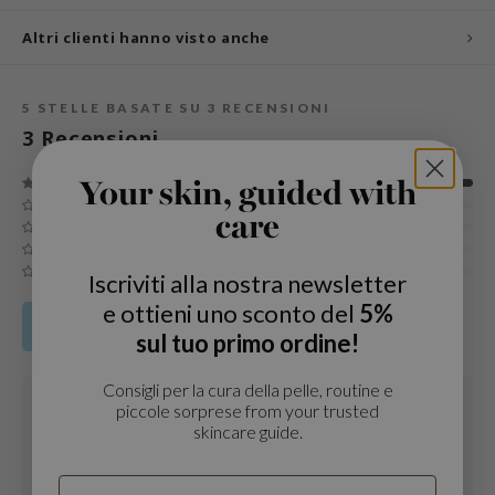
und Lab
Altri clienti hanno visto anche
arecipe
dor
5
STELLE BASATE SU
3
RECENSIONI
deed Labs
3
Recensioni
ruharu Wonder
Your skin, guided with
odal
care
 Skin
bryolisse
Iscriviti alla nostra newsletter
limax
e ottieni uno sconto del
5%
Condividi la tua esperienza con il prodotto
ris
sul tuo primo ordine!
ank You Farmer
Consigli per la cura della pelle, routine e
se
25 JUL 2021
piccole sorprese from your trusted
Sun Jae
skincare guide.
GGEE
Age
: 45 - 54
Tipo di pelle
: Dry skin
mand