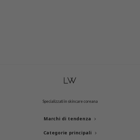
 Cool For School
P
:p
unkang Yul
ripera
zon
diheal
s Skin
isfree
miso
imish
Specializzati in skincare coreana
ude House
Marchi di tendenza
zavecca
oiareuke
Categorie principali