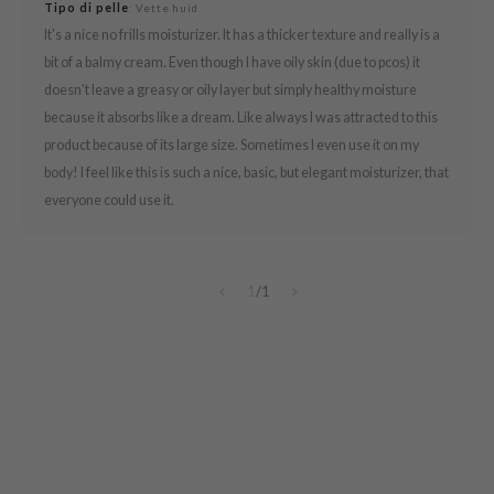
Tipo di pelle
: Vette huid
mebox
It's a nice no frills moisturizer. It has a thicker texture and really is a
bit of a balmy cream. Even though I have oily skin (due to pcos) it
B
doesn't leave a greasy or oily layer but simply healthy moisture
avuu
because it absorbs like a dream. Like always I was attracted to this
onshot
product because of its large size. Sometimes I even use it on my
CQUEEN
body! I feel like this is such a nice, basic, but elegant moisturizer, that
everyone could use it.
iseido
infood
me By Mi
1
/
1
wytree
dia
dah
cret Key
ika Holika
icharm