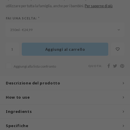
n Skin
utilizzare per tutta la famiglia, anche per i bambini.
Per saperne di più
ry May
FAI UNA SCELTA:
*
 Cosmetics
jun
350ml - €24,99
rriden
e Saem
Aggiungi al carrello
e Face Shop
iyoon
QUOTA:
Aggiungi alla lista confronto
ke P:rem
Descrizione del prodotto
nskin
CIFIC
How to use
oir
IO
Ingredients
inRx LAB
Specifiche
elf