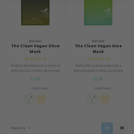
gom
mebox
B
avuu
Barulab
Barulab
The Clean Vegan Olive
The Clean Vegan Aloe
onshot
Mask
Mask
CQUEEN
iseido
Idrata profondamente e nutre la
Raffredda istantaneamente e
pelle secca e ruvida, ottenendo
allevia la pelle irritata, arrossata
infood
un aspetto sodo e luminoso.
e secca, con il risultato di un
€1,95
€1,95
aspetto vibrante e fresco.
me By Mi
Confronta
Confronta
wytree
dia
dah
cret Key
Popolarità
ika Holika