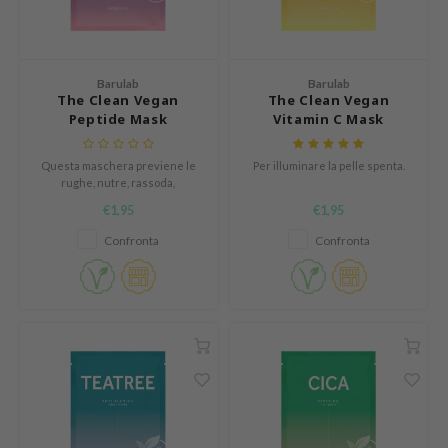
Tè verde
arulab
attamenti Corpo
Liquirizia
ttamenti labbra
auty of Joseon
Bakuchiol
cessori
Barulab
Barulab
lflower
The Clean Vegan
The Clean Vegan
Beta-glucan
rmato Viaggio
nton
Peptide Mask
Vitamin C Mask
Centella asiatica
egratori
oré
PDRN
Questa maschera previene le
Per illuminare la pelle spenta.
ali / Giftcard
the
rughe, nutre, rassoda,
Azelaic acid
rendendo il viso più giovane e
najour
€1,95
€1,95
rivitalizzato.
Mandelic Acid
 Lab
Confronta
Confronta
opalm
l Barrier
riya
 Ceuracle
hto Mentholatum
rd