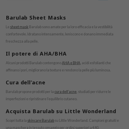
icharm
 Cool For School
Barulab Sheet Masks
P
Le
sheet mask
Barulab sono amate per la loro efficacia e la vestibilità
:p
confortevole. Idratano intensamente, leniscono e donano immediata
unkang Yul
freschezza alla pelle.
ripera
Il potere di AHA/BHA
zon
Alcuni prodotti Barulab contengono
AHA e BHA
, acidi esfolianti che
diheal
affinano i pori, migliorano la texture e rendono la pelle più luminosa.
s Skin
Cura dell’acne
isfree
Barulab propone prodotti per la
cura dell’acne
, studiati per ridurre le
miso
imperfezioni e ripristinare l’equilibrio cutaneo.
imish
Acquista Barulab su Little Wonderland
ude House
zavecca
Scopri tutta la
skincare Barulab
su Little Wonderland. Campioni gratuiti e
una maschera in tessuto omaggio per ordini superiori a €40.