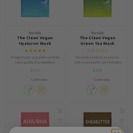
elf
und Lab
arecipe
Barulab
Barulab
dor
The Clean Vegan
The Clean Vegan
Hyaluron Mask
Green Tea Mask
deed Labs
ruharu Wonder
Il segreto per una pelle morbida
Assorbe il sebo in eccesso e
come quella di un bambino,
rinfresca la pelle con l'estratto
odal
questa maschera idratante
naturale di tè verde.
€1,95
€1,95
 Skin
rifornisce l'idratazione
dall'interno per un perfetto look
Confronta
Confronta
bryolisse
rugiadoso e idratato.
limax
ris
ank You Farmer
se
GGEE