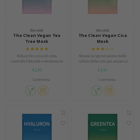
 Althea
n Skin
ry May
Barulab
Barulab
 Cosmetics
The Clean Vegan Tea
The Clean Vegan Cica
Tree Mask
Mask
jun
rriden
Riduce l'eccesso di sebo,
Stimola la rigenerazione delle
e Saem
controlla l'oleosità e minimizza le
cellule della cute per aiutare a
impurità.
guarire e proteggere la pelle
€1,95
€1,95
e Face Shop
sensibile.
Confronta
Confronta
iyoon
ke P:rem
nskin
CIFIC
oir
IO
inRx LAB