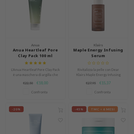
 Cool For School
P
:p
unkang Yul
ripera
Anua
Klairs
Anua Heartleaf Pore
Maple Energy Infusing
zon
Clay Pack 100 ml
Serum
diheal
s Skin
L'Anua Heartleaf Pore Clay Pack
Rivitalizza la pelle con Dear
è una maschera di argilla che
Klairs Maple Energy Infusing
isfree
deterge in profondità, raffina i
Serum – il trattamento ideale
€18,00
€15,37
€22,50
€27,95
pori e lenisce la pelle con
per un incarnato stanco e
miso
ingredienti anti-infiammatori e
spento.
Confronta
Confronta
idratanti.
imish
ude House
-20%
-45%
TMC < 6 MESI
zavecca
oiareuke