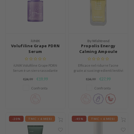
mebox
B
avuu
onshot
iUNIK
By Wishtrend
CQUEEN
Volufiline Grape PDRN
Propolis Energy
Serum
Calming Ampoule
iseido
infood
iUNIK Volufiline Grape PDRN
Efficace nel ridurre l'acne
Serum è un siero rassodante
grazie ai suoi ingredienti lenitivi
me By Mi
per la pelle che desidera un
e antibatterici.
€19,99
€27,99
€24,99
€34,99
aspetto più pieno, liscio ed
wytree
elastico.
Confronta
Confronta
dia
dah
cret Key
-20%
TMC < 6 MESI
-45%
TMC < 6 MESI
ika Holika
icharm