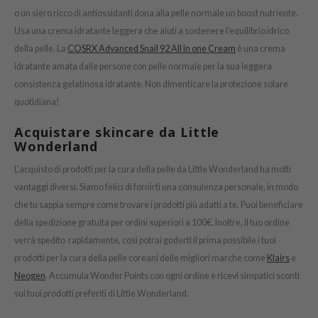
o un siero ricco di antiossidanti dona alla pelle normale un boost nutriente.
ist
Usa una crema idratante leggera che aiuti a sostenere l'equilibrio idrico
ist
della pelle. La
COSRX Advanced Snail 92 All in one Cream
è una crema
rka
idratante amata dalle persone con pelle normale per la sua leggera
rka
consistenza gelatinosa idratante. Non dimenticare la protezione solare
quotidiana!
Acquistare skincare da Little
Wonderland
L'acquisto di prodotti per la cura della pelle da Little Wonderland ha molti
vantaggi diversi. Siamo felici di fornirti una consulenza personale, in modo
che tu sappia sempre come trovare i prodotti più adatti a te. Puoi beneficiare
della spedizione gratuita per ordini superiori a 100€. Inoltre, il tuo ordine
verrà spedito rapidamente, così potrai goderti il prima possibile i tuoi
prodotti per la cura della pelle coreani delle migliori marche come
Klairs
e
Neogen
. Accumula Wonder Points con ogni ordine e ricevi simpatici sconti
sui tuoi prodotti preferiti di Little Wonderland.