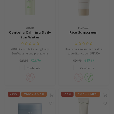
und Lab
arecipe
dor
iUNIK
I'm From
deed Labs
Centella Calming Daily
Rice Sunscreen
Sun Water
ruharu Wonder
odal
iUNIK Centella Calming Daily
Una crema solare minerale a
Sun Water è una protezione
base di zinco con SPF 50+
 Skin
solare leggera e calmante per
PA++++ che illumina, idrata e
€19,96
€19,99
€24,95
€24,99
bryolisse
l’uso quotidiano, che protegge la
protegge la pelle grazie
pelle dai raggi UV
all’estratto di germe di riso e a
Confronta
Confronta
limax
mantenendola idratata.
una finitura leggera.
ris
ank You Farmer
se
-35%
TMC < 6 MESI
-55%
TMC < 6 MESI
GGEE
mand