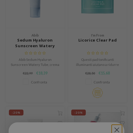
ogen
ssha
neige
irs
Abib
I'm From
NIK
Sedum Hyaluron
Licorice Clear Pad
Sunscreen Watery
SRX
Tube
 Wishtrend
Abib Sedum Hyaluron
Questi pad tonificanti
in1004
Sunscreen Watery Tube, crema
illuminanti aiutano a ridurre
solare chimica SPF 50+ PA++++
l'iperpigmentazione e a
€18,39
€15,68
€22,99
€28,50
ne Less
che protegge, idrata, lenisce e
migliorare la texture della cute.
non lascia alcuna scia bianca.
Confronta
Confronta
ib
ndal
llaMonster
guhara
-20%
-20%
ykology
ctor.G