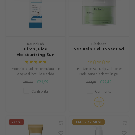
e Potions
essed Moon
ine
ora
xir
Round Lab
Biodance
lorgram
Birch Juice
Sea Kelp Gel Toner Pad
Moisturizing Sun
IN&LAB
Stick
ling Bird
Protezione solare formulata con
I Biodance Sea Kelp Gel Toner
acqua di betulla e acido
Pads sono dischetti in gel
CREA &Honey
ialuronico per idratare la pelle e
studiati per offrire un
€21,59
€22,49
€26,99
€24,99
allo stesso tempo proteggerla
trattamento calmante intensivo
edly
dai dannosi raggi UV.
e regolare la produzione di sebo
Confronta
Confronta
Tir
grazie a una combinazione unica
di estratto di alga kelp e acqua
jar
marina profonda.
SE
dicube
-20%
TMC < 12 MESI
LB