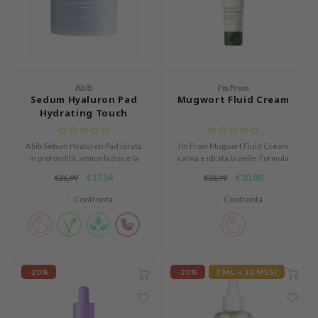
e Plant Base
dipeel
solution
uble Dare
Abib
I'm From
seEnScene
Sedum Hyaluron Pad
Mugwort Fluid Cream
Hydrating Touch
A'M
itfée
Abib Sebum Hyaluron Pad idrata
I’m From Mugwort Fluid Cream
in profondità, ammorbidisce la
calma e idrata la pelle. Formula
ehan
pelle e rimuove le impurità per
leggera con artemisia e zinco
€17,54
€10,80
€26,99
€23,99
un incarnato più morbido e sano.
PCA per una pelle equilibrata.
olio
Confronta
Confronta
lcos Kwailnara
m From
rito SEOUL
monde
-20%
-20%
TMC < 12 MESI
ntree
gom