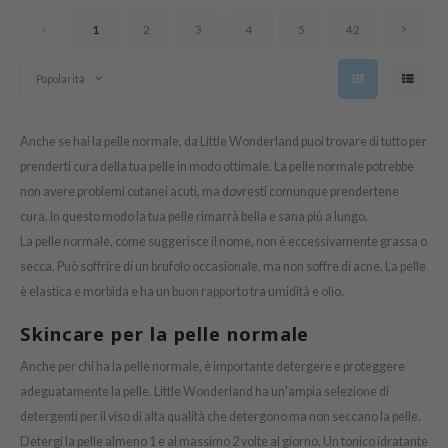
tras
1
2
3
4
5
42
owus
 Reju-All
Popolarità
gredients
ecipe
Anche se hai la pelle normale, da Little Wonderland puoi trovare di tutto per
ydoll
prenderti cura della tua pelle in modo ottimale. La pelle normale potrebbe
non avere problemi cutanei acuti, ma dovresti comunque prendertene
ntellian24
cura. In questo modo la tua pelle rimarrà bella e sana più a lungo.
gredients
La pelle normale, come suggerisce il nome, non è eccessivamente grassa o
owpure
secca. Può soffrire di un brufolo occasionale, ma non soffre di acne. La pelle
e Potions
è elastica e morbida e ha un buon rapporto tra umidità e olio.
ine
Skincare per la pelle normale
owpure
Anche per chi ha la pelle normale, è importante detergere e proteggere
ecipe
adeguatamente la pelle. Little Wonderland ha un'ampia selezione di
OWERMATE
detergenti per il viso di alta qualità che detergono ma non seccano la pelle.
Detergi la pelle almeno 1 e al massimo 2 volte al giorno. Un tonico idratante
ower Mate