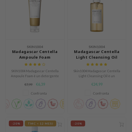
s de BAHA
ren
ybyred
encia
udio 17
SKIN1004
SKIN1004
Madagascar Centella
Madagascar Centella
ngboon Editor
Ampoule Foam
Light Cleansing Oil
ly
odance
SKIN1004 Madagascar Centella
Skin1004 Madagascar Centella
Ampoule Foam è un detergente
Light Cleansing Oil è un
ja
ricco e schiumoso che deterge
detergente leggero a base di
€6,39
€24,99
€7,99
efficacemente la pelle senza
olio che rimuove efficacemente
lasciare una sensazione di
il trucco, la protezione solare e
Confronta
Confronta
tensione.
lo sporco dal viso.
VEBLUE
o
use of Hur
-20%
TMC < 12 MESI
-20%
tch Me Patch