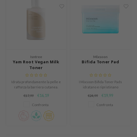
RCELL
EMORLAB
.Melaxin
amisa
nyo
apuri
Isntree
Mixsoon
Yam Root Vegan Milk
Bifida Toner Pad
ture Republic
Toner
ev
Idrata profondamente la pelle e
I Mixsoon Bifida Toner Pads
tseline
rafforza la barriera cutanea.
idratano e ripristinano
 Placosmetics
l'equilibrio idrico e oleoso della
€16,19
€19,99
€17,99
€24,99
pelle con bifida fermentata e
roid
acido ialuronico, offrendo
Confronta
Confronta
un'alta idratazione e
ecell
un'applicazione facile.
ixir
oel