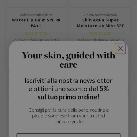
Tè verde
attamenti Corpo
auty of Joseon
Liquirizia
Rohto Mentholatum
Rohto Mentholatum
ttamenti labbra
lflower
Water Lip Balm SPF 20
Skin Aqua Super
Bakuchiol
PA++
Moisture UV Mist SPF
cessori
nton
Beta-glucan
50+ PA++++
rmato Viaggio
oré
Centella asiatica
Rohto Mentholatum Water Lip
Rohto Mentholatum Skin Aqua
egratori
the
Balm SPF 20 PA++ è un balsamo
Super Moisture UV Mist SPF 50+
PDRN
labbra nutriente con protezione
PA++++ è una bruma solare
Your skin, guided with
€8,99
€17,99
ali / Giftcard
najour
solare, che idrata, ammorbidisce
leggera che combina un’elevata
Azelaic acid
e aiuta a proteggere le labbra
protezione UV con un finish
care
Confronta
Confronta
 Lab
dai raggi UV.
fresco e idratante.
Mandelic Acid
opalm
Iscriviti alla nostra newsletter
l Barrier
e ottieni uno sconto del
5%
Popolarità
riya
sul tuo primo ordine!
 Ceuracle
Consigli per la cura della pelle, routine e
piccole sorprese from your trusted
ohto Mentholatum
skincare guide.
rd