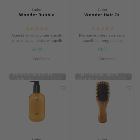
und Lab
Lador
Lador
Wonder Bubble
Wonder Hair Oil
arecipe
ador
Questa formula contiene acido
Riempie le proteine perse dai
ialuronico, per idratare i capelli
capelli danneggiati dalla
dall'interno e per prevenire
permanente o dalle tinte.
deed Labs
€4,99
€4,99
l'evaporazione dell'umidità. La
ruharu Wonder
Lador Wonder Bubble contiene
Confronta
Confronta
anche 7 tipi di peptidi che
odal
aiutano a mantenere il cuoio
capelluto e i capelli sani e felici.
TEMPORANEAMENTE
TEMPORANEAMENTE
 Skin
ESAURITO
ESAURITO
bryolisse
limax
ris
ank You Farmer
se
GGEE
Lador
Lador