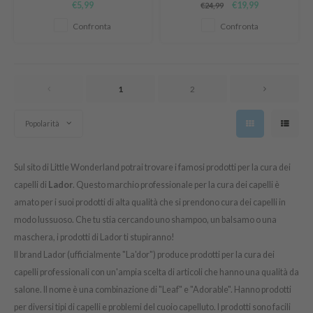
€5,99
€19,99
€24,99
lisce anche le ciocche più
fragranza di agrumi e patchouli.
AAH
danneggiate.
Confronta
Confronta
RCELL
EMORLAB
.Melaxin
1
2
amisa
Popolarità
nyo
apuri
Sul sito di Little Wonderland potrai trovare i famosi prodotti per la cura dei
ture Republic
capelli di
Lador
. Questo marchio professionale per la cura dei capelli è
ev
amato per i suoi prodotti di alta qualità che si prendono cura dei capelli in
tseline
modo lussuoso. Che tu stia cercando uno shampoo, un balsamo o una
 Placosmetics
maschera, i prodotti di Lador ti stupiranno!
roid
Il brand Lador (ufficialmente "La'dor") produce prodotti per la cura dei
capelli professionali con un'ampia scelta di articoli che hanno una qualità da
ecell
salone. Il nome è una combinazione di "Leaf" e "Adorable". Hanno prodotti
ixir
per diversi tipi di capelli e problemi del cuoio capelluto. I prodotti sono facili