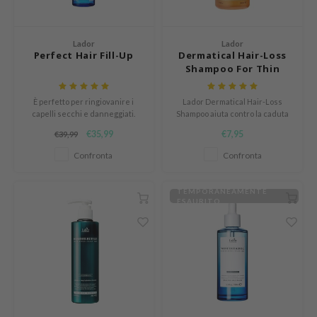
n Skin
ry May
Lador
Lador
 Cosmetics
Perfect Hair Fill-Up
Dermatical Hair-Loss
Shampoo For Thin
jun
Hair
rriden
È perfetto per ringiovanire i
Lador Dermatical Hair-Loss
capelli secchi e danneggiati.
Shampoo aiuta contro la caduta
e Saem
Contiene seta, collagene e
dei capelli e rinforza le radici.
€35,99
€7,95
€39,99
e Face Shop
cheratina
Con 11 estratti vegetali naturali.
Confronta
Confronta
iyoon
ke P:rem
TEMPORANEAMENTE
ESAURITO
nskin
CIFIC
oir
IO
inRx LAB
elf