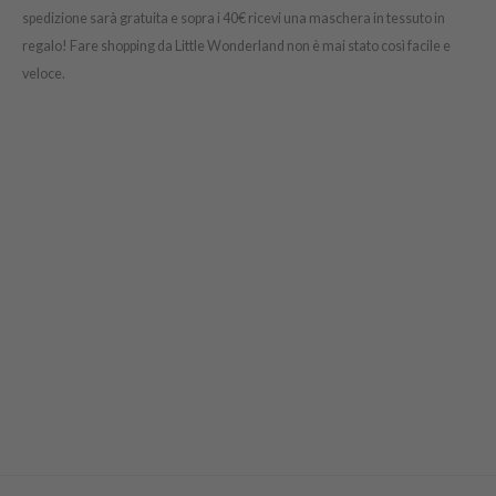
spedizione sarà gratuita e sopra i 40€ ricevi una maschera in tessuto in
ower Mate
regalo! Fare shopping da Little Wonderland non è mai stato così facile e
ist
veloce.
ist
rka
rka