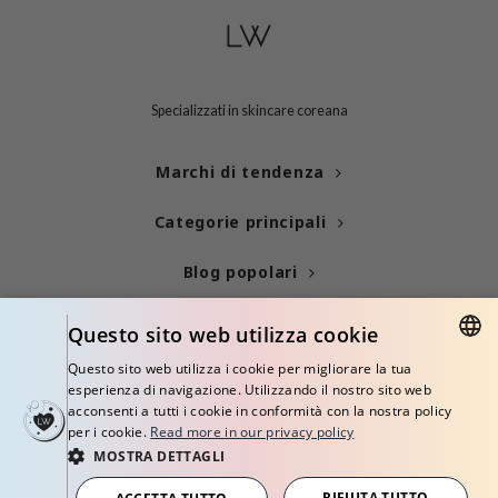
Specializzati in skincare coreana
Marchi di tendenza
Categorie principali
Blog popolari
Info
Questo sito web utilizza cookie
Questo sito web utilizza i cookie per migliorare la tua
ENGLISH
esperienza di navigazione. Utilizzando il nostro sito web
acconsenti a tutti i cookie in conformità con la nostra policy
ITALIAN
per i cookie.
Read more in our privacy policy
MOSTRA DETTAGLI
FRENCH
© Copyright 2026 Little Wonderland - Korean skincare specialized store in
Europe
RIFIUTA TUTTO
SPANISH