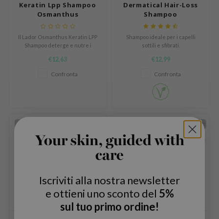
oiareuke
Keratin Lpp Shampoo
Dermatical Hair-Loss
Osmanthus
Shampoo
ogen
ssha
Il Lador Osmanthus Keratin LPP
Shampoo ideale per i capelli
neige
Shampoo deterge e nutre i
sottili e sfibrati.
capelli, donando lucentezza,
€12,63
€12,99
irs
volume e idratazione per capelli
sani e forti.
Confronta
Confronta
NIK
SRX
 Wishtrend
TEMPORANEAMENTE
TEMPORANEAMENTE
in1004
ESAURITO
ESAURITO
ne Less
Your skin, guided with
ib
care
ndal
Iscriviti alla nostra newsletter
llaMonster
e ottieni uno sconto del
5%
guhara
sul tuo primo ordine!
ykology