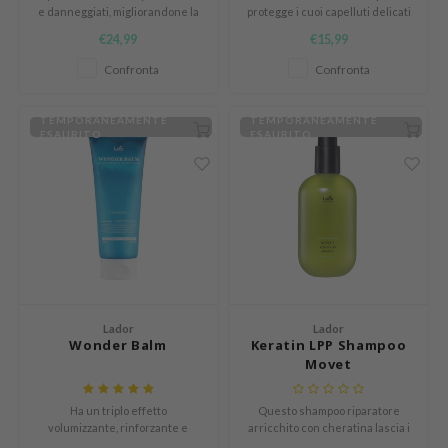
tch Me Patch
e danneggiati, migliorandone la
protegge i cuoi capelluti delicati
lucentezza e morbidezza.
e lascia i capelli dei bambini
ZIGAE MANSION
€24,99
€15,99
morbidi, lucenti e sani grazie a 8
estratti vegetali.
e-Day's You
Confronta
Confronta
SECRET
TEMPORANEAMENTE
TEMPORANEAMENTE
nell
ESAURITO
ESAURITO
ndsay
QUALBERRY
YTH
ka
nhalla
AYE
Lador
Lador
Wonder Balm
Keratin LPP Shampoo
ganifect
Movet
ernative Stereo
ee
Ha un triplo effetto
Questo shampoo riparatore
volumizzante, rinforzante e
arricchito con cheratina lascia i
nce
idratante, lasciando morbide e
capelli sani e lucenti con una