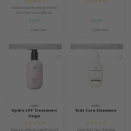
LB
Balsamo purificante profondo
arricchito con argilla per
s de BAHA
assorbire l'eccesso di sebo.
€11,99
€22,99
ren
Confronta
Confronta
ybyred
encia
TEMPORANEAMENTE
TEMPORANEAMENTE
ESAURITO
ESAURITO
udio 17
ngboon Editor
ly
odance
ja
Lador
Lador
VEBLUE
Hydro LPP Treatment
Kids Care Shampoo
o
Feige
use of Hur
Ripara e rafforza i capelli secchi
Lador Kids Care Shampoo