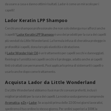
oel
da usare a casa e danno ottimi risultati. Lador è come un miracolo per i
tras
capelli!
owus
Lador Keratin LPP Shampoo
 Reju-All
Cerchi uno shampoo professionale che non solo deterga ma rafforzi anche
gredients
i capelli?
Lador Keratin LPP Shampoo
è uno dei prodotti per la cura dei capelli
ecipe
più venduti da Little Wonderland. La formula infusa di cheratina protegge in
profondità i capelli, dona loro più elasticità e idratazione.
ydoll
Il
Lador Wonder Hair Oil
è un trattamento per capelli secchi e danneggiati.
ntellian24
Reintegra l'umidità nei capelli secchi e li protegge, adatto anche ai capelli
gredients
tinti o trattati con permanenti. Puoi applicarlo prima di sistemarti i capelli o
owpure
usarlo anche dopo come trattamento.
e Potions
Acquista Lador da Little Wonderland
ine
Da Little Wonderland abbiamo i tuoi marchi coreani preferiti, inclusi i
owpure
migliori prodotti per la cura dei capelli. La nostra vasta gamma comprende
ecipe
Aromatica
,
eZn
e
Lador
. Se acquisti prima delle 22:00 nei giorni lavorativi,
spediremo il tuo ordine lo stesso giorno. Per ordini superiori a 100€ la
OWERMATE